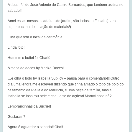
A decor foi do
José Antonio de Castro Bernardes
, que também assina no
sabado!!
Amei essas mesas e cadeiras do jardim, são todos da
Festah
(marca
super bacana de locação de materiais!).
Olha que fofa o local da cerimônia!
Linda foto!
Hummm o buffet foi
Charlô
!
A mesa de doces by
Mariza Doces
!
…e olha o bolo by Isabella Suplicy – pausa para o comentário!!! Outro
dia uma leitora me escreveu dizendo que tinha amado o topo de bolo do
casamento da
Piella e do Mauricio
, é uma peça de família, mas a
Isabella se inspirou nele e criou este de açúcar! Maravilhoso né?
Lembrancinhas da
Sucrier
!
Gostaram?
Agora é aguardar o sabado!! Oba!!