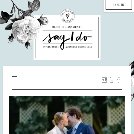
LOG IN
HOME
WILL YOU MARRY ME?
LUA DE MEL
COZINHA
DECORAÇÃO
DE NOIVA PRA NOIVA