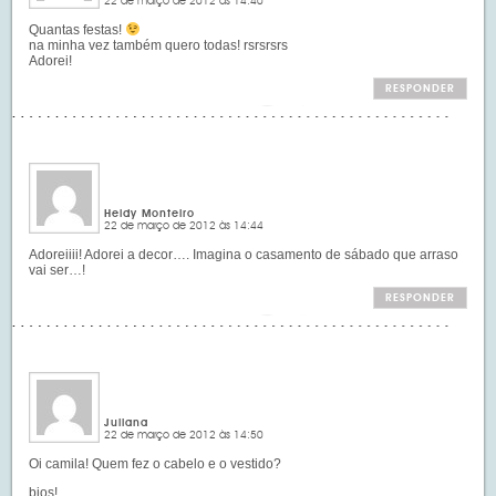
22 de março de 2012 às 14:40
Quantas festas!
na minha vez também quero todas! rsrsrsrs
Adorei!
RESPONDER
Heidy Monteiro
22 de março de 2012 às 14:44
Adoreiiii! Adorei a decor…. Imagina o casamento de sábado que arraso
vai ser…!
RESPONDER
Juliana
22 de março de 2012 às 14:50
Oi camila! Quem fez o cabelo e o vestido?
bjos!