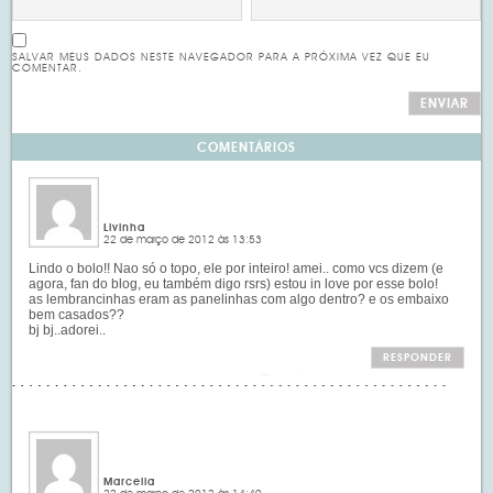
SALVAR MEUS DADOS NESTE NAVEGADOR PARA A PRÓXIMA VEZ QUE EU
COMENTAR.
COMENTÁRIOS
Livinha
22 de março de 2012 às 13:53
Lindo o bolo!! Nao só o topo, ele por inteiro! amei.. como vcs dizem (e
agora, fan do blog, eu também digo rsrs) estou in love por esse bolo!
as lembrancinhas eram as panelinhas com algo dentro? e os embaixo
bem casados??
bj bj..adorei..
RESPONDER
Marcelia