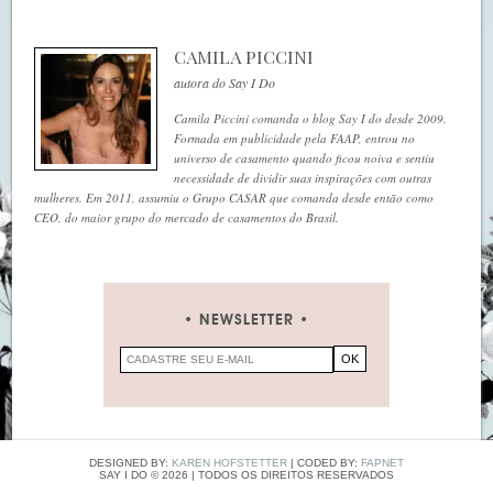
CAMILA PICCINI
autora do Say I Do
Camila Piccini comanda o blog Say I do desde 2009.
Formada em publicidade pela FAAP, entrou no
universo de casamento quando ficou noiva e sentiu
necessidade de dividir suas inspirações com outras
mulheres. Em 2011, assumiu o Grupo CASAR que comanda desde então como
CEO, do maior grupo do mercado de casamentos do Brasil.
NEWSLETTER
DESIGNED BY:
KAREN HOFSTETTER
| CODED BY:
FAPNET
SAY I DO ©
2026
| TODOS OS DIREITOS RESERVADOS