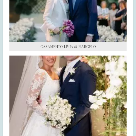
S.O.S CASADAS
FALE COM O SAY I DO
CASAMENTO LÍVIA & MARCELO