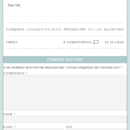
Say I do.
CASAMENTOS REAIS
CATEGORIA:
POSTADO POR:
SAY I DO
SALVAR POST
TWEET
8 COMENTÁRIOS
IN LOVE
32
COMENTE ESTE POST
O seu endereço de e-mail não será publicado.
Campos obrigatórios são marcados com
*
COMENTÁRIO
*
NOME
*
E-MAIL
*
SITE