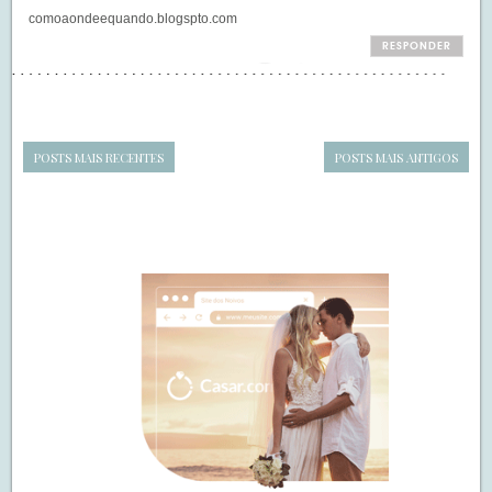
comoaondeequando.blogspto.com
RESPONDER
POSTS MAIS RECENTES
POSTS MAIS ANTIGOS
Navegação
de
SIDEBAR
posts