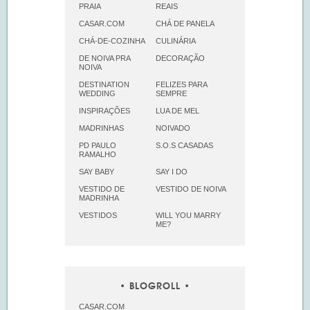
PRAIA
REAIS
CASAR.COM
CHÁ DE PANELA
CHÁ-DE-COZINHA
CULINÁRIA
DE NOIVA PRA
DECORAÇÃO
NOIVA
DESTINATION
FELIZES PARA
WEDDING
SEMPRE
INSPIRAÇÕES
LUA DE MEL
MADRINHAS
NOIVADO
PD PAULO
S.O.S CASADAS
RAMALHO
SAY BABY
SAY I DO
VESTIDO DE
VESTIDO DE NOIVA
MADRINHA
VESTIDOS
WILL YOU MARRY
ME?
BLOGROLL
CASAR.COM