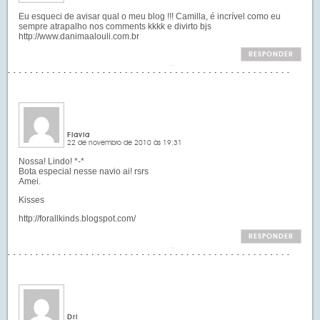
Eu esqueci de avisar qual o meu blog !!! Camilla, é incrível como eu
sempre atrapalho nos comments kkkk e divirto bjs
http://www.danimaalouli.com.br
RESPONDER
Flavia
22 de novembro de 2010 às 19:31
Nossa! Lindo! *-*
Bota especial nesse navio ai! rsrs
Amei.
Kisses
http://forallkinds.blogspot.com/
RESPONDER
Dri