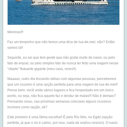
Meninas!!!
Faz um tempinho que não temos uma dica de lua-de-mel, não? Então
vamos lá!!
Seguinte, eu sei que tem gente que não gosta muito de navio, ou pelo
fato de enjoar, ou pelo simples fato de nunca ter feito uma viagem nesse
“objeto” flutuante gigante (meu caso, rsrsrs!!).
Maaaas, outro dia trocando idéias com algumas pessoas, percebemos
que um cruzeiro é uma opção perfeita para uma viagem de lua-de-mel!!
Pense bem: você visita vários lugares e fica hospedado em um único
ponto, ou seja, não fica aquele faz e desfaz de malas!!! Não é demais?
Pensando nisso, nas próximas semanas colocarei alguns cruzeiros
incríveis como opção, ok?
Este primeiro é uma ótima escolha!! É pelo Rio Nilo, no Egito (opção
perfeita, já que o rio é calmo, por isso, nada de enjôos rsrsrsrs). O navio