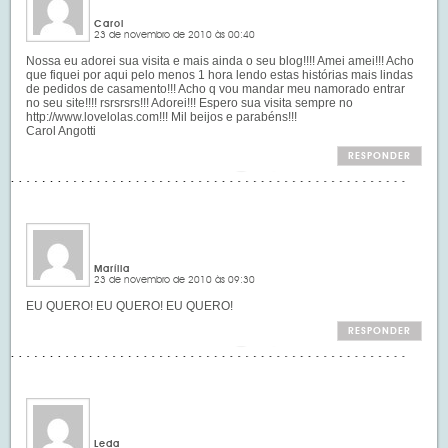
Carol
23 de novembro de 2010 às 00:40
Nossa eu adorei sua visita e mais ainda o seu blog!!!! Amei amei!!! Acho
que fiquei por aqui pelo menos 1 hora lendo estas histórias mais lindas
de pedidos de casamento!!! Acho q vou mandar meu namorado entrar
no seu site!!!! rsrsrsrs!!! Adorei!!! Espero sua visita sempre no
http://www.lovelolas.com
!!! Mil beijos e parabéns!!!
Carol Angotti
RESPONDER
Marília
23 de novembro de 2010 às 09:30
EU QUERO! EU QUERO! EU QUERO!
RESPONDER
Leda