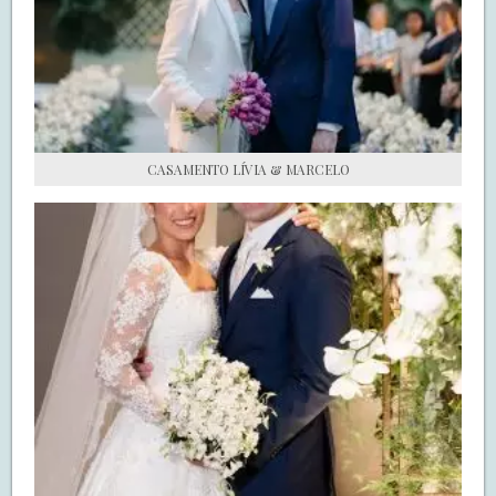
S.O.S CASADAS
FALE COM O SAY I DO
CASAMENTO LÍVIA & MARCELO