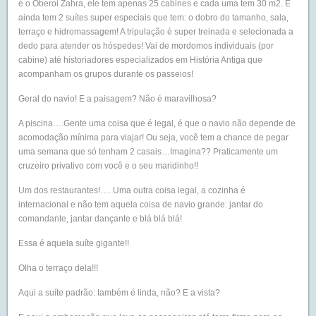
é o Oberoi Zahra, ele tem apenas 25 cabines e cada uma tem 30 m2. E
ainda tem 2 suítes super especiais que tem: o dobro do tamanho, sala,
terraço e hidromassagem! A tripulação é super treinada e selecionada a
dedo para atender os hóspedes! Vai de mordomos individuais (por
cabine) até historiadores especializados em História Antiga que
acompanham os grupos durante os passeios!
Geral do navio! E a paisagem? Não é maravilhosa?
A piscina….Gente uma coisa que é legal, é que o navio não depende de
acomodação mínima para viajar! Ou seja, você tem a chance de pegar
uma semana que só tenham 2 casais…Imagina?? Praticamente um
cruzeiro privativo com você e o seu maridinho!!
Um dos restaurantes!…. Uma outra coisa legal, a cozinha é
internacional e não tem aquela coisa de navio grande: jantar do
comandante, jantar dançante e blá blá blá!
Essa é aquela suíte gigante!!
Olha o terraço dela!!!
Aqui a suíte padrão: também é linda, não? E a vista?