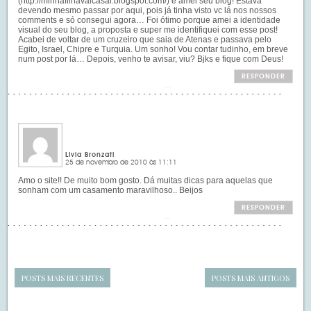
(
http://minhafilhavaicasar.blogspot.com/
) e amei seu blog! Estava
devendo mesmo passar por aqui, pois já tinha visto vc lá nos nossos
comments e só consegui agora… Foi ótimo porque amei a identidade
visual do seu blog, a proposta e super me identifiquei com esse post!
Acabei de voltar de um cruzeiro que saia de Atenas e passava pelo
Egito, Israel, Chipre e Turquia. Um sonho! Vou contar tudinho, em breve
num post por lá… Depois, venho te avisar, viu? Bjks e fique com Deus!
RESPONDER
Livia Bronzati
25 de novembro de 2010 às 11:11
Amo o site!! De muito bom gosto. Dá muitas dicas para aquelas que
sonham com um casamento maravilhoso.. Beijos
RESPONDER
POSTS MAIS RECENTES
POSTS MAIS ANTIGOS