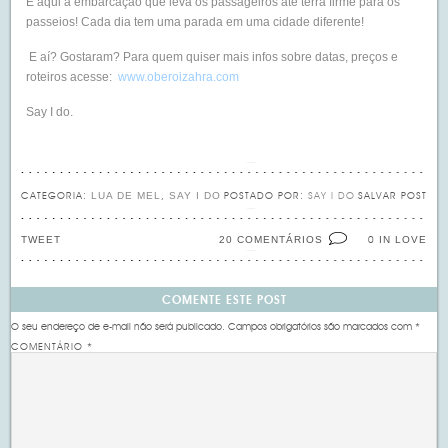
E aqui a embarcação que leva os passageiros até terra firme para os
passeios! Cada dia tem uma parada em uma cidade diferente!
E aí? Gostaram? Para quem quiser mais infos sobre datas, preços e
roteiros acesse:
www.oberoizahra.com
Say I do.
LUA DE MEL
SAY I DO
CATEGORIA:
,
POSTADO POR:
SAY I DO
SALVAR POST
TWEET
20 COMENTÁRIOS
IN LOVE
0
COMENTE ESTE POST
O seu endereço de e-mail não será publicado.
Campos obrigatórios são marcados com
*
COMENTÁRIO
*