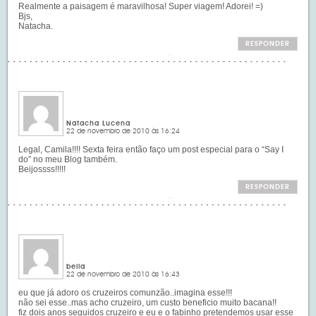
Realmente a paisagem é maravilhosa! Super viagem! Adorei! =)
Bjs,
Natacha.
RESPONDER
Natacha Lucena
22 de novembro de 2010 às 16:24
Legal, Camila!!!! Sexta feira então faço um post especial para o “Say I
do” no meu Blog também.
Beijossss!!!!!
RESPONDER
bella
22 de novembro de 2010 às 16:43
eu que já adoro os cruzeiros comunzão..imagina esse!!!
não sei esse..mas acho cruzeiro, um custo beneficio muito bacana!!
fiz dois anos seguidos cruzeiro e eu e o fabinho pretendemos usar esse