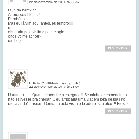
22 de novembro de 2010 às 22:36
Oi, tudo bem???
Adorei seu blog tb!
Parabéns…
Mas eu já vim aqui antes, eu lembro!!!!
rs
obrigada pela visita e pelo elogio.
onde vc me achou?
um beijo
RESPONDER
Letícia (Futilidade Inteligente)
22 de novembro de 2010 às 23:09
Uauuuuu …!!! Quanto poder hein colegaaa!!! Se minha encomendinha
não estivesse pra chegar ….eu arriscaria uma viagem loka dessas (to
precisando) …rsrsrs. Obrigada pela visita e tb adorei seu blog!!!! Bjokas!
RESPONDER