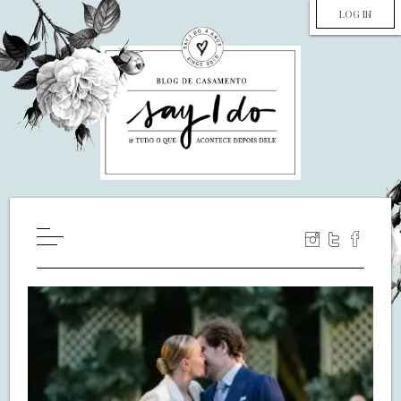
LOG IN
HOME
WILL YOU MARRY ME?
LUA DE MEL
COZINHA
DECORAÇÃO
DE NOIVA PRA NOIVA