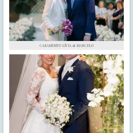
S.O.S CASADAS
FALE COM O SAY I DO
CASAMENTO LÍVIA & MARCELO