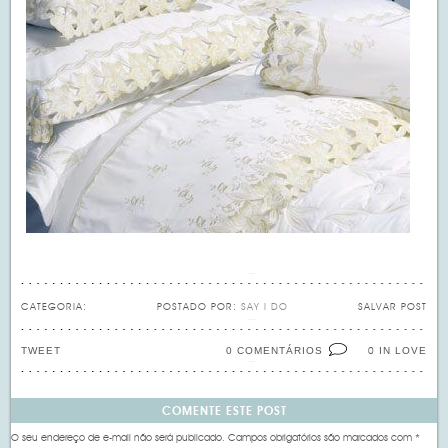
CATEGORIA:
POSTADO POR:
SAY I DO
SALVAR POST
TWEET
0 COMENTÁRIOS
IN LOVE
0
COMENTE ESTE POST
O seu endereço de e-mail não será publicado.
Campos obrigatórios são marcados com
*