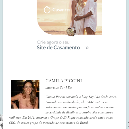
CAMILA PICCINI
autora do Say I Do
Camila Piccini comanda o blog Say I do desde 2009.
Formada em publicidade pela FAAP, entrou no
universo de casamento quando ficou noiva e sentiu
necessidade de dividir suas inspirações com outras
mulheres. Em 2011, assumiu o Grupo CASAR que comanda desde então como
CEO, do maior grupo do mercado de casamentos do Brasil.