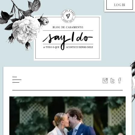
LOG IN
HOME
WILL YOU MARRY ME?
LUA DE MEL
COZINHA
DECORAÇÃO
DE NOIVA PRA NOIVA