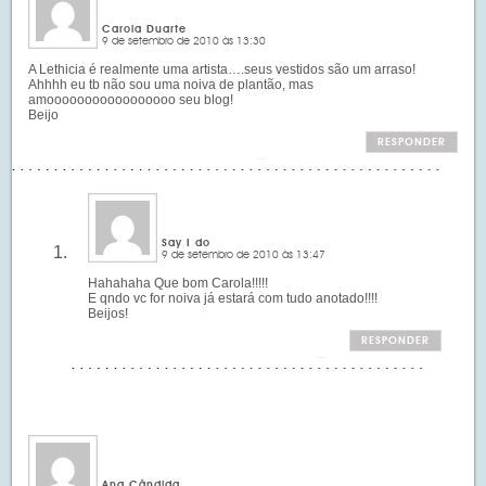
Carola Duarte
9 de setembro de 2010 às 13:30
A Lethicia é realmente uma artista….seus vestidos são um arraso!
Ahhhh eu tb não sou uma noiva de plantão, mas
amooooooooooooooooo seu blog!
Beijo
RESPONDER
Say I do
9 de setembro de 2010 às 13:47
Hahahaha Que bom Carola!!!!!
E qndo vc for noiva já estará com tudo anotado!!!!
Beijos!
RESPONDER
Ana Cândida