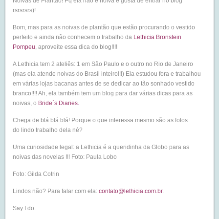
Noivas de Plantão! Pq ela não é noiva e gosta de entrar no blog
rsrsrsrs)!
Bom, mas para as noivas de plantão que estão procurando o vestido
perfeito e ainda não conhecem o trabalho da
Lethicia Bronstein
Pompeu
, aproveite essa dica do blog!!!!
A Lethicia tem 2 ateliês: 1 em São Paulo e o outro no Rio de Janeiro
(mas ela atende noivas do Brasil inteiro!!!) Ela estudou fora e trabalhou
em várias lojas bacanas antes de se dedicar ao tão sonhado vestido
branco!!!! Ah, ela também tem um blog para dar várias dicas para as
noivas, o
Bride´s Diaries
.
Chega de blá blá blá! Porque o que interessa mesmo são as fotos
do lindo trabalho dela né?
Uma curiosidade legal: a Lethicia é a queridinha da Globo para as
noivas das novelas !!! Foto: Paula Lobo
Foto: Gilda Cotrin
Lindos não? Para falar com ela:
contato@lethicia.com.br
.
Say I do.