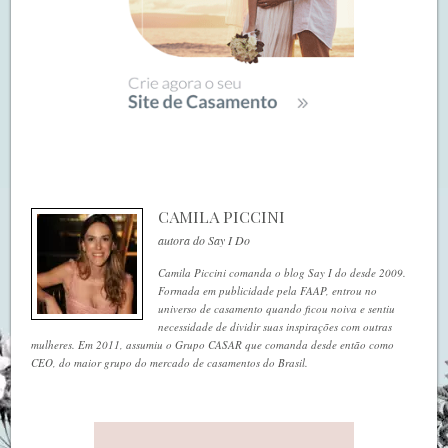
CAMILA PICCINI
autora do Say I Do
Camila Piccini comanda o blog Say I do desde 2009.
Formada em publicidade pela FAAP, entrou no
universo de casamento quando ficou noiva e sentiu
necessidade de dividir suas inspirações com outras
mulheres. Em 2011, assumiu o Grupo CASAR que comanda desde então como
CEO, do maior grupo do mercado de casamentos do Brasil.