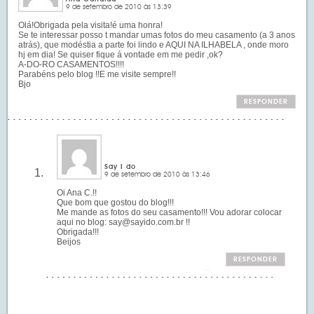
9 de setembro de 2010 às 13:39
Olá!Obrigada pela visita!é uma honra!
Se te interessar posso t mandar umas fotos do meu casamento (a 3 anos
atrás), que modéstia a parte foi lindo e AQUI NA ILHABELA , onde moro
hj em dia! Se quiser fique á vontade em me pedir ,ok?
A-DO-RO CASAMENTOS!!!!
Parabéns pelo blog !!E me visite sempre!!
Bjo
RESPONDER
Say I do
9 de setembro de 2010 às 13:46
Oi Ana C.!!
Que bom que gostou do blog!!!
Me mande as fotos do seu casamento!!! Vou adorar colocar
aqui no blog:
say@sayido.com.br
!!
Obrigada!!!
Beijos
RESPONDER