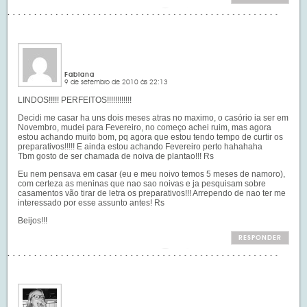
Fabiana
9 de setembro de 2010 às 22:13
LINDOS!!!!! PERFEITOS!!!!!!!!!!!!
Decidi me casar ha uns dois meses atras no maximo, o casório ia ser em
Novembro, mudei para Fevereiro, no começo achei ruim, mas agora
estou achando muito bom, pq agora que estou tendo tempo de curtir os
preparativos!!!!! E ainda estou achando Fevereiro perto hahahaha
Tbm gosto de ser chamada de noiva de plantao!!! Rs
Eu nem pensava em casar (eu e meu noivo temos 5 meses de namoro),
com certeza as meninas que nao sao noivas e ja pesquisam sobre
casamentos vão tirar de letra os preparativos!!! Arrependo de nao ter me
interessado por esse assunto antes! Rs
Beijos!!!
RESPONDER