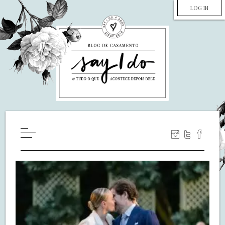
LOG IN
HOME
WILL YOU MARRY ME?
LUA DE MEL
COZINHA
DECORAÇÃO
DE NOIVA PRA NOIVA