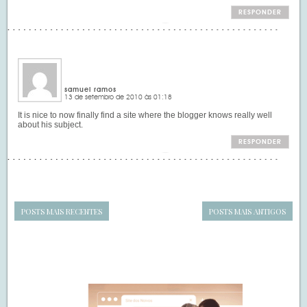
RESPONDER
samuel ramos
13 de setembro de 2010 às 01:18
It is nice to now finally find a site where the blogger knows really well
about his subject.
RESPONDER
POSTS MAIS RECENTES
POSTS MAIS ANTIGOS
Navegação
de
SIDEBAR
posts