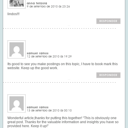
anna felizola
9 de setembro de 2010 às 23:26
lindos!!!
RESPONDER
samuel ramos
12 de setembro de 2010 às 19:29
Its good to see you make postings on this topic, I have to book mark this
website. Keep up the good work.
RESPONDER
samuel ramos
13 de setembro de 2010 às 00:10
Wonderful article,thanks for putting this together! “This is obviously one
great post. Thanks for the valuable information and insights you have so
provided here. Keep it up!”