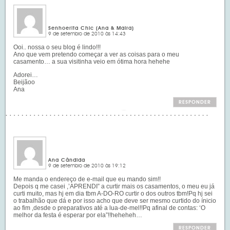
Senhoerita Chic (Ana & Maira)
9 de setembro de 2010 às 14:43
Ooi.. nossa o seu blog é lindo!!!
Ano que vem pretendo começar a ver as coisas para o meu
casamento… a sua visitinha veio em ótima hora hehehe
Adorei…
Beijãoo
Ana
RESPONDER
Ana Cândida
9 de setembro de 2010 às 19:12
Me manda o endereço de e-mail que eu mando sim!!
Depois q me casei ,’APRENDI” a curtir mais os casamentos, o meu eu já
curti muito, mas hj em dia tbm A-DO-RO curtir o dos outros tbm!Pq hj sei
o trabalhão que dá e por isso acho que deve ser mesmo curtido do ínicio
ao fim ,desde o preparativos até a lua-de-mel!!Pq afinal de contas: ‘O
melhor da festa é esperar por ela”!!heheheh…
RESPONDER