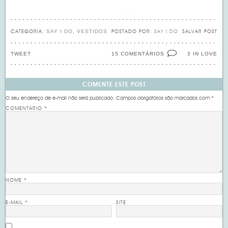
SAY I DO
VESTIDOS
CATEGORIA:
,
POSTADO POR:
SAY I DO
SALVAR POST
TWEET
15 COMENTÁRIOS
IN LOVE
3
COMENTE ESTE POST
O seu endereço de e-mail não será publicado.
Campos obrigatórios são marcados com
*
COMENTÁRIO
*
NOME
*
E-MAIL
*
SITE