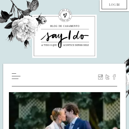
LOG IN
HOME
WILL YOU MARRY ME?
LUA DE MEL
COZINHA
DECORAÇÃO
DE NOIVA PRA NOIVA