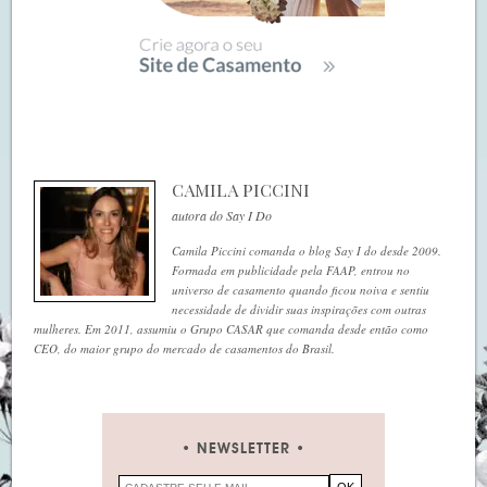
CAMILA PICCINI
autora do Say I Do
Camila Piccini comanda o blog Say I do desde 2009.
Formada em publicidade pela FAAP, entrou no
universo de casamento quando ficou noiva e sentiu
necessidade de dividir suas inspirações com outras
mulheres. Em 2011, assumiu o Grupo CASAR que comanda desde então como
CEO, do maior grupo do mercado de casamentos do Brasil.
NEWSLETTER