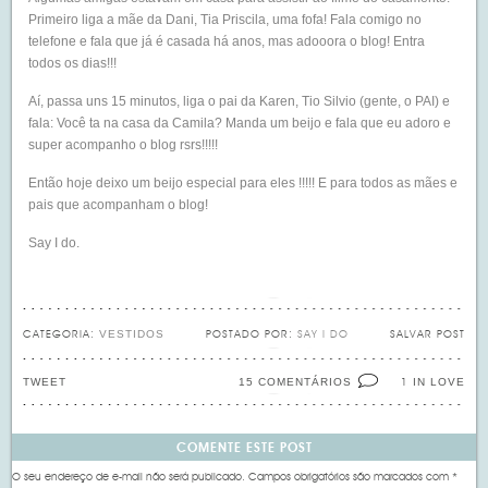
Primeiro liga a mãe da Dani, Tia Priscila, uma fofa! Fala comigo no
telefone e fala que já é casada há anos, mas adooora o blog! Entra
todos os dias!!!
Aí, passa uns 15 minutos, liga o pai da Karen, Tio Silvio (gente, o PAI) e
fala: Você ta na casa da Camila? Manda um beijo e fala que eu adoro e
super acompanho o blog rsrs!!!!!
Então hoje deixo um beijo especial para eles !!!!! E para todos as mães e
pais que acompanham o blog!
Say I do.
VESTIDOS
CATEGORIA:
POSTADO POR:
SAY I DO
SALVAR POST
TWEET
15 COMENTÁRIOS
IN LOVE
1
COMENTE ESTE POST
O seu endereço de e-mail não será publicado.
Campos obrigatórios são marcados com
*