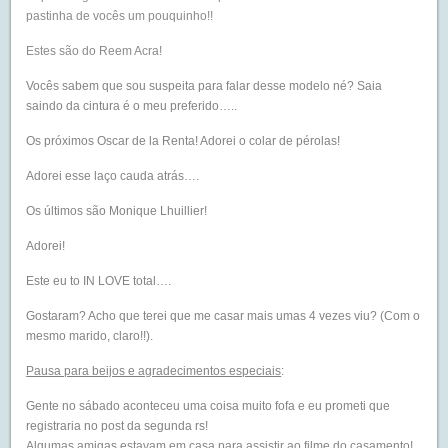
pastinha de vocês um pouquinho!!
Estes são do Reem Acra!
Vocês sabem que sou suspeita para falar desse modelo né? Saia
saindo da cintura é o meu preferido…..
Os próximos Oscar de la Renta! Adorei o colar de pérolas!
Adorei esse laço cauda atrás….
Os últimos são Monique Lhuillier!
Adorei!
Este eu to IN LOVE total….
Gostaram? Acho que terei que me casar mais umas 4 vezes viu? (Com o
mesmo marido, claro!!).
Pausa para beijos e agradecimentos especiais
:
Gente no sábado aconteceu uma coisa muito fofa e eu prometi que
registraria no post da segunda rs!
Algumas amigas estavam em casa para assistir ao filme do casamento!