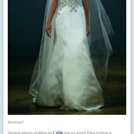
Meninas!!
Separei alguns vestidos do
L´élite
que eu amei!! Para rechear a