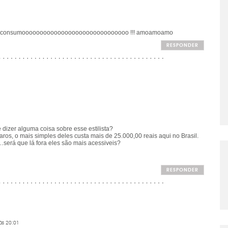
u sonho de consumoooooooooooooooooooooooooooooo !!! amoamoamo
RESPONDER
dizer alguma coisa sobre esse estilista?
ros, o mais simples deles custa mais de 25.000,00 reais aqui no Brasil.
erá que lá fora eles são mais acessiveis?
RESPONDER
às 20:01