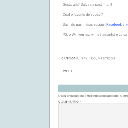
Gostaram? Salva na pastinha !!!
Qual o favorito de vocês ?
Say I do nas mídias sociais:
Facebook
e
t
PS: o Will you marry me? amanhã é coisa
SAY I DO
VESTIDOS
CATEGORIA:
,
TWEET
O seu endereço de e-mail não será publicado.
Campo
COMENTÁRIO
*