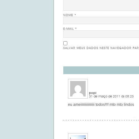
NOME
*
E-MAIL
*
SALVAR MEUS DADOS NESTE NAVEGADOR PAR
popi
31 de março de 2011 às 08:23
eu ameiiiiiiiiiiiiiii todos!!!! mto mto lindos