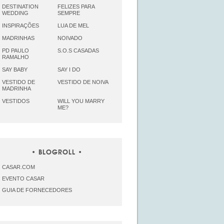
DESTINATION
FELIZES PARA
WEDDING
SEMPRE
INSPIRAÇÕES
LUA DE MEL
MADRINHAS
NOIVADO
PD PAULO
S.O.S CASADAS
RAMALHO
SAY BABY
SAY I DO
VESTIDO DE
VESTIDO DE NOIVA
MADRINHA
VESTIDOS
WILL YOU MARRY
ME?
BLOGROLL
CASAR.COM
EVENTO CASAR
GUIA DE FORNECEDORES