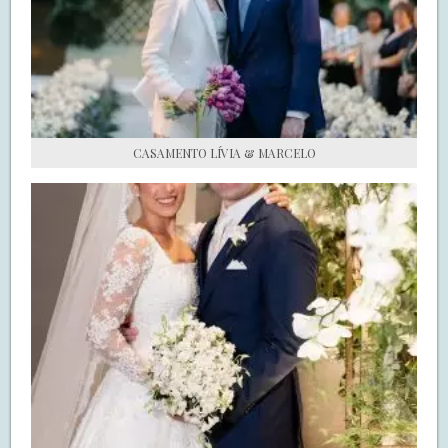
S.O.S CASADAS
FALE COM O SAY I DO
CASAMENTO LÍVIA & MARCELO