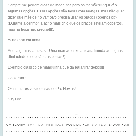
Sempre me pedem dicas de modelitos para as mamães!! Aqui vão
algumas opções! Essas opções são todas com mangas, mas não quer
dizer que mãe de noiva/noivo precisa usar os braços cobertos ok?
(Durante a cerimônia acho mais chic que os braços estejam cobertos,
mas na festa não precisa!!!).
Acho essa cor linda!!
Aqui algumas famosas!!! Uma mamãe enxuta ficaria liiiinda aqui (mas
diminuindo o decotão das costas!!).
Exemplo clássico de manguinha que dá para tirar depois!!
Gostaram?
Os primeiros vestidos são do Pro Novias!
Say I do.
SAY I DO
VESTIDOS
CATEGORIA:
,
POSTADO POR:
SAY I DO
SALVAR POST