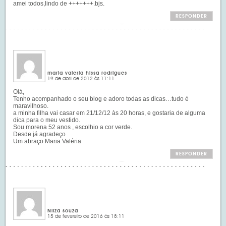
amei todos,lindo de +++++++.bjs.
RESPONDER
maria valeria hissa rodrigues
19 de abril de 2012 às 11:11
Olá,
Tenho acompanhado o seu blog e adoro todas as dicas…tudo é
maravilhoso.
a minha filha vai casar em 21/12/12 às 20 horas, e gostaria de alguma
dica para o meu vestido.
Sou morena 52 anos , escolhio a cor verde.
Desde já agradeço
Um abraço Maria Valéria
RESPONDER
Nilza souza
15 de fevereiro de 2016 às 18:11