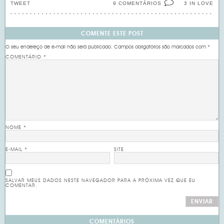
TWEET
9 COMENTÁRIOS
IN LOVE
3
COMENTE ESTE POST
O seu endereço de e-mail não será publicado.
Campos obrigatórios são marcados com
*
COMENTÁRIO
*
NOME
*
E-MAIL
*
SITE
SALVAR MEUS DADOS NESTE NAVEGADOR PARA A PRÓXIMA VEZ QUE EU
COMENTAR.
COMENTÁRIOS