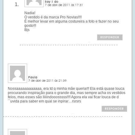
Say I do
7 de abril de 2011 às 17:31
Nadia!
O vestido é da marca Pro Novias!!!!
É melhor levar em alguma costureira a foto e fazer no seu
gosto!!!
Bjs
RESPONDER
Paula
7 de abril de 2011 às 21:39
Nossaaaaaaaaaaaa, era td q minha mãe queria!!! Ela está quase louca
procurando inspiração para o grande dia, mas sempre acha os vestidos
feios, mas esses são liiiindooosssss!!!! Agora ela vai ficar louca de d
´´uvida para saber em qual se inpirar…rsrsrs
RESPONDER