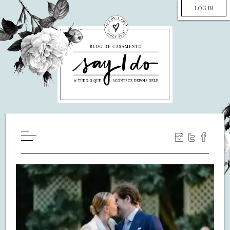
LOG IN
HOME
WILL YOU MARRY ME?
LUA DE MEL
COZINHA
DECORAÇÃO
DE NOIVA PRA NOIVA