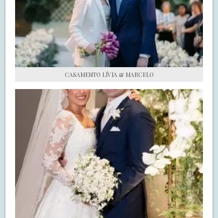
S.O.S CASADAS
FALE COM O SAY I DO
CASAMENTO LÍVIA & MARCELO