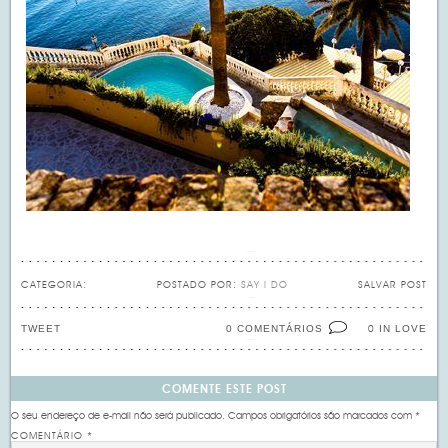
CATEGORIA:
POSTADO POR:
SAY I DO
SALVAR POST
TWEET
0 COMENTÁRIOS
IN LOVE
0
COMENTE ESTE POST
O seu endereço de e-mail não será publicado.
Campos obrigatórios são marcados com
*
COMENTÁRIO
*