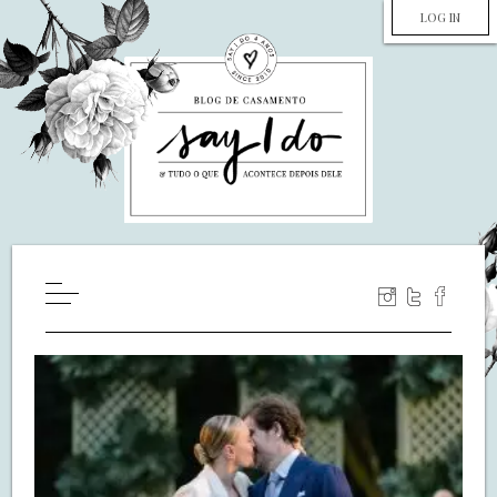
LOG IN
HOME
WILL YOU MARRY ME?
LUA DE MEL
COZINHA
DECORAÇÃO
DE NOIVA PRA NOIVA