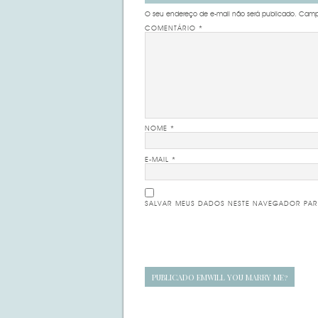
O seu endereço de e-mail não será publicado.
Campo
COMENTÁRIO
*
NOME
*
E-MAIL
*
SALVAR MEUS DADOS NESTE NAVEGADOR PAR
Navegação
PUBLICADO EM
WILL YOU MARRY ME?
de