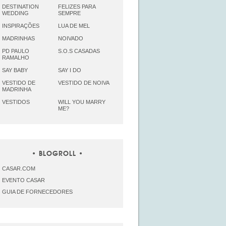
DESTINATION
FELIZES PARA
WEDDING
SEMPRE
INSPIRAÇÕES
LUA DE MEL
MADRINHAS
NOIVADO
PD PAULO
S.O.S CASADAS
RAMALHO
SAY BABY
SAY I DO
VESTIDO DE
VESTIDO DE NOIVA
MADRINHA
VESTIDOS
WILL YOU MARRY
ME?
BLOGROLL
CASAR.COM
EVENTO CASAR
GUIA DE FORNECEDORES