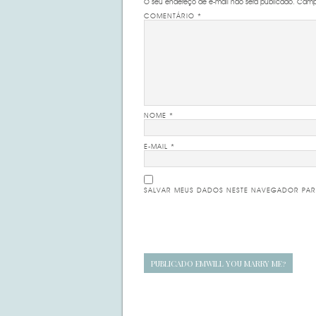
O seu endereço de e-mail não será publicado.
Campo
COMENTÁRIO
*
NOME
*
E-MAIL
*
SALVAR MEUS DADOS NESTE NAVEGADOR PAR
Navegação
PUBLICADO EM
WILL YOU MARRY ME?
de