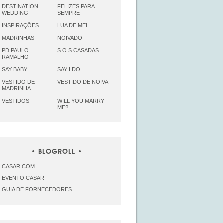
DESTINATION
FELIZES PARA
WEDDING
SEMPRE
INSPIRAÇÕES
LUA DE MEL
MADRINHAS
NOIVADO
PD PAULO
S.O.S CASADAS
RAMALHO
SAY BABY
SAY I DO
VESTIDO DE
VESTIDO DE NOIVA
MADRINHA
VESTIDOS
WILL YOU MARRY
ME?
BLOGROLL
CASAR.COM
EVENTO CASAR
GUIA DE FORNECEDORES