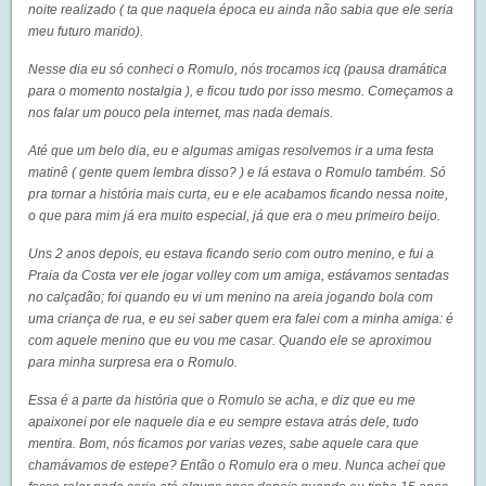
noite realizado ( ta que naquela época eu ainda não sabia que ele seria
meu futuro marido).
Nesse dia eu só conheci o Romulo, nós trocamos icq (pausa dramática
para o momento nostalgia ), e ficou tudo por isso mesmo. Começamos a
nos falar um pouco pela internet, mas nada demais.
Até que um belo dia, eu e algumas amigas resolvemos ir a uma festa
matinê ( gente quem lembra disso? ) e lá estava o Romulo também. Só
pra tornar a história mais curta, eu e ele acabamos ficando nessa noite,
o que para mim já era muito especial, já que era o meu primeiro beijo.
Uns 2 anos depois, eu estava ficando serio com outro menino, e fui a
Praia da Costa ver ele jogar volley com um amiga, estávamos sentadas
no calçadão; foi quando eu vi um menino na areia jogando bola com
uma criança de rua, e eu sei saber quem era falei com a minha amiga: é
com aquele menino que eu vou me casar. Quando ele se aproximou
para minha surpresa era o Romulo.
Essa é a parte da história que o Romulo se acha, e diz que eu me
apaixonei por ele naquele dia e eu sempre estava atrás dele, tudo
mentira. Bom, nós ficamos por varias vezes, sabe aquele cara que
chamávamos de estepe? Então o Romulo era o meu. Nunca achei que