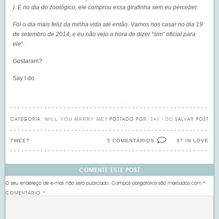
). E no dia do zoológico, ele comprou essa girafinha sem eu perceber.
Foi o dia mais feliz da minha vida até então. Vamos nos casar no dia 19
de setembro de 2014, e eu não vejo a hora de dizer “sim” oficial para
ele
“.
Gostaram?
Say I do.
WILL YOU MARRY ME?
CATEGORIA:
POSTADO POR:
SAY I DO
SALVAR POST
TWEET
5 COMENTÁRIOS
IN LOVE
37
COMENTE ESTE POST
O seu endereço de e-mail não será publicado.
Campos obrigatórios são marcados com
*
COMENTÁRIO
*