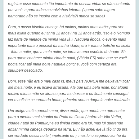
registrar esse momento tão importante de nossas vidas se não contando
pra você, e para todas as noivinhas leitoras ( quem sabe algum
namorado não se inspira com a história?! nunca se sabe)
Bom, a nossa história começa há muitos, muitos anos atrás; para ser
mais exata quando eu tinha 12 anos ( ha 12 anos atrás, isso é o Romulo
faz parte de metade da minha vida já ). Naquela época, o evento mais
importante para o pessoal da minha idade, era ir para o boliche na sexta
– feira a noite, que a meia noite, se tornava uma espécie de boate. Só
para quem conhece minha cidade natal, (Vitória ES) sabe que se você
podia ficar até meia noite naquele boliche, você com certeza era
suuuperr descolado.
Bom, esse não era o meu caso rs, meus pais NUNCA me deixavam ficar
até meia noite, e eu ficava arrasada. Até que uma bela noite, por algum
motivo minha mãe se atrasou para me buscar e eu finalmente consegui
ver o boliche se tornando boate; primeiro sonho daquela noite realizado.
Um amigo muito querido meu, disse então, que queria me apresentar
para o menino mais bonito da Praia da Costa ( bairro de Vila Velha,
cidade natal do Romulo); e eu tímida como era fui, mas fui querendo
enfiar minha cabeça debaixo na terra. Eu não achei ele lá tão lindo pra
ser verdade nessa noite ( implicante eu ); mas foi o segundo sonho da