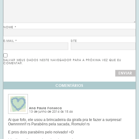
NOME
*
E-MAIL
*
SITE
SALVAR MEUS DADOS NESTE NAVEGADOR PARA A PRÓXIMA VEZ QUE EU
COMENTAR.
COMENTÁRIOS
Ana Paula Fonseca
13 de junho de 2014 às 15:46
Ai que fofo, ele usou a brincadeira da girafa pra te fazer a surpresa!
Ownnnnn!! rs Parabéns pela sacada, Romulo! rs
E pros dois parabéns pelo noivado! =D