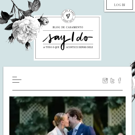
LOG IN
HOME
WILL YOU MARRY ME?
LUA DE MEL
COZINHA
DECORAÇÃO
DE NOIVA PRA NOIVA