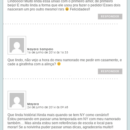
Lindoooo! Muito linda essa união com o primeiro amor, de primeiro
beijo! E muito linda a forma que ele usou pra fazer o pedido! Esses dois
nasceram um pro outro mesmo! rsrs
Felicidades!!
RESPONDER
Nayara Sampaio
16 de junho de 2014 às 16:33
Que lindo, não vejo a hora do meu namorado me pedir em casamento, e
cade a girafinha com a alinça?
RESPONDER
Mayara
24 de junho de 2014 às 09:48
Que linda história! Ainda mais quando se tem NY como cenário!!
Estou pensando em passar uma temporada em NY com meu namorado
também… Mas ainda estou sem referências de escola e local para
morar! Se a noivinha puder passar umas dicas, agradeceria muito!!