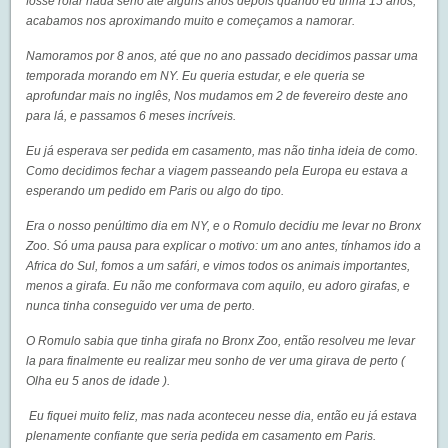
fosse rolar nada serio até alguns anos depois quando eu tinha 15 anos,
acabamos nos aproximando muito e começamos a namorar.
Namoramos por 8 anos, até que no ano passado decidimos passar uma
temporada morando em NY. Eu queria estudar, e ele queria se
aprofundar mais no inglês, Nos mudamos em 2 de fevereiro deste ano
para lá, e passamos 6 meses incríveis.
Eu já esperava ser pedida em casamento, mas não tinha ideia de como.
Como decidimos fechar a viagem passeando pela Europa eu estava a
esperando um pedido em Paris ou algo do tipo.
Era o nosso penúltimo dia em NY, e o Romulo decidiu me levar no Bronx
Zoo. Só uma pausa para explicar o motivo: um ano antes, tínhamos ido a
Africa do Sul, fomos a um safári, e vimos todos os animais importantes,
menos a girafa. Eu não me conformava com aquilo, eu adoro girafas, e
nunca tinha conseguido ver uma de perto.
O Romulo sabia que tinha girafa no Bronx Zoo, então resolveu me levar
la para finalmente eu realizar meu sonho de ver uma girava de perto (
Olha eu 5 anos de idade ).
Eu fiquei muito feliz, mas nada aconteceu nesse dia, então eu já estava
plenamente confiante que seria pedida em casamento em Paris.