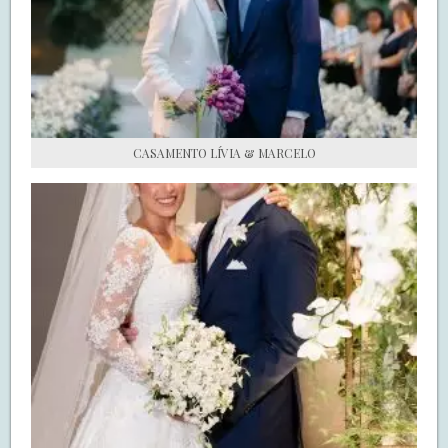
S.O.S CASADAS
FALE COM O SAY I DO
CASAMENTO LÍVIA & MARCELO