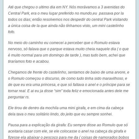
Até que chegou o ultimo dia em NY. Nós morávamos a 3 avenidas do
Central Park, era o meu lugar preferido no mundo,eu passava por la
todos os dias; então resolvemos nos despedir do central Park visitando
a única coisa de la que ainda não tínhamos visto, um mini castelinho
fofo.
No meio do caminho eu comecei a perceber que o Romulo estava
nervoso, só falava que o parque estava muito cheia naquele dia ( o que
é muito normal para um domingo de tarde ), mas tudo bem, achei que
tiraríamos foto e acabou.
Chegamos de frente do castelinho, sentamos de baixo de uma arvore, e
o Romulo começou o discurso, de como tudo tinha sido maravilhoso, e
de que eu era uma princesa, e que só faltava o anel e o príncipe para se
tornar real. E ai eu ja disse “sim” toda feliz e emocionada antes dele me
perguntar rs.
Ele tirou de dentro da mochila uma mini girafa, e em cima da cabeça
dela tava o meu solitário lindo, do jeito que eu sempre sonhei.
Pausa para a explicação da girafa: Eu sempre disse ao Romulo que só
aceitaria casar com ele, se ele colocasse o anel na cabeça da girafa e
fizesse ela abaixar o pescoço para me da ( coisas de namorados bobos