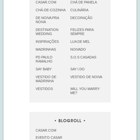
CASAR.COM
CHÁ DE PANELA
CHÁ-DE-COZINHA
CULINÁRIA
DE NOIVA PRA
DECORAÇÃO
NOIVA
DESTINATION
FELIZES PARA
WEDDING
SEMPRE
INSPIRAÇÕES
LUA DE MEL
MADRINHAS
NOIVADO
PD PAULO
S.O.S CASADAS
RAMALHO
SAY BABY
SAY I DO
VESTIDO DE
VESTIDO DE NOIVA
MADRINHA
VESTIDOS
WILL YOU MARRY
ME?
BLOGROLL
CASAR.COM
EVENTO CASAR