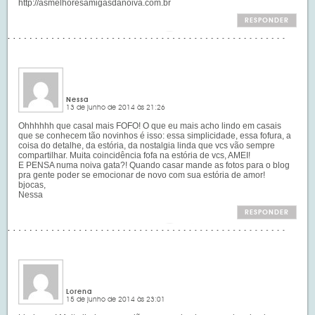
http://asmelhoresamigasdanoiva.com.br
RESPONDER
Nessa
13 de junho de 2014 às 21:26
Ohhhhhh que casal mais FOFO! O que eu mais acho lindo em casais
que se conhecem tão novinhos é isso: essa simplicidade, essa fofura, a
coisa do detalhe, da estória, da nostalgia linda que vcs vão sempre
compartilhar. Muita coincidência fofa na estória de vcs, AMEI!
E PENSA numa noiva gata?! Quando casar mande as fotos para o blog
pra gente poder se emocionar de novo com sua estória de amor!
bjocas,
Nessa
RESPONDER
Lorena
15 de junho de 2014 às 23:01