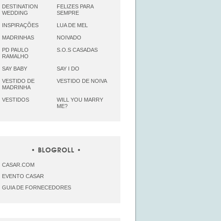
DESTINATION
FELIZES PARA
WEDDING
SEMPRE
INSPIRAÇÕES
LUA DE MEL
MADRINHAS
NOIVADO
PD PAULO
S.O.S CASADAS
RAMALHO
SAY BABY
SAY I DO
VESTIDO DE
VESTIDO DE NOIVA
MADRINHA
VESTIDOS
WILL YOU MARRY
ME?
BLOGROLL
CASAR.COM
EVENTO CASAR
GUIA DE FORNECEDORES