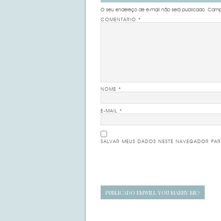
O seu endereço de e-mail não será publicado.
Campo
COMENTÁRIO
*
NOME
*
E-MAIL
*
SALVAR MEUS DADOS NESTE NAVEGADOR PAR
Navegação
PUBLICADO EM
WILL YOU MARRY ME?
de