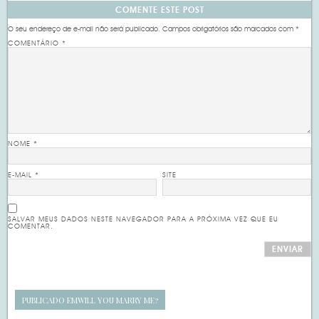
COMENTE ESTE POST
O seu endereço de e-mail não será publicado.
Campos obrigatórios são marcados com
*
COMENTÁRIO
*
NOME
*
E-MAIL
*
SITE
SALVAR MEUS DADOS NESTE NAVEGADOR PARA A PRÓXIMA VEZ QUE EU
COMENTAR.
PUBLICADO EM
WILL YOU MARRY ME?