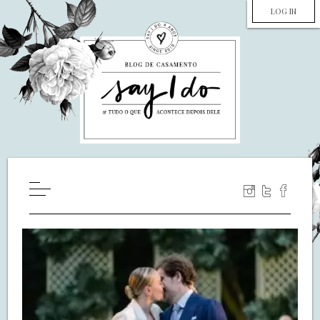
LOG IN
HOME
WILL YOU MARRY ME?
LUA DE MEL
COZINHA
DECORAÇÃO
DE NOIVA PRA NOIVA