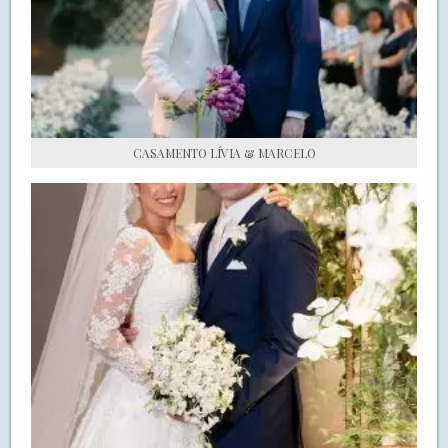
S.O.S CASADAS
FALE COM O SAY I DO
CASAMENTO LÍVIA & MARCELO