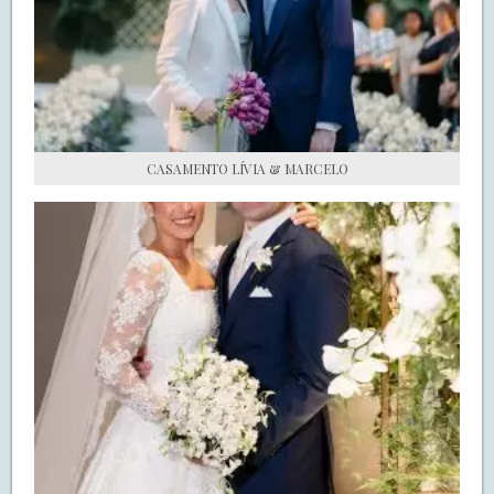
S.O.S CASADAS
FALE COM O SAY I DO
CASAMENTO LÍVIA & MARCELO