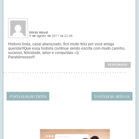
Silvia Abud
9 de agosto de 2011 às 22:35
Historia linda, casal abençoado, fico muito feliz por voce amiga
querida!!!Que essa historia continue sendo escrita com muito carinho,
sucesso, felicidade, amor e conquistas =))
Parabénsssss!!!
RESPONDER
POSTS MAIS RECENTES
POSTS MAIS ANTIGOS
Navegação
de
SIDEBAR
posts