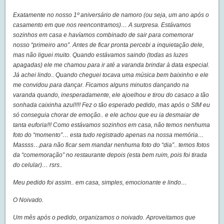
Exatamente no nosso 1º aniversário de namoro (ou seja, um ano após o
casamento em que nos reencontramos)… A surpresa.
Estávamos
sozinhos em casa e havíamos combinado de sair para comemorar
nosso “primeiro ano”. Antes de ficar pronta percebi a inquietação dele,
mas não liguei muito. Quando estávamos saindo (todas as luzes
apagadas) ele me chamou para ir até a varanda brindar à data especial.
Já achei lindo.. Quando cheguei tocava uma música bem baixinho e ele
me convidou para dançar. Ficamos alguns minutos dançando na
varanda quando, inesperadamente, ele ajoelhou e tirou do casaco a tão
sonhada caixinha azul!!!! Fez o tão esperado pedido, mas após o SIM eu
só conseguia chorar de emoção.. e ele achou que eu ia desmaiar de
tanta euforia!!! Como estávamos sozinhos em casa, não temos nenhuma
foto do “momento”… esta tudo registrado apenas na nossa memória…
Massss…para não ficar sem mandar nenhuma foto do “dia”.. temos fotos
da “comemoração” no restaurante depois (esta bem ruim, pois foi tirada
do celular)… rsrs..
Meu pedido foi assim.. em casa, simples, emocionante e lindo…
O Noivado.
Um mês após o pedido, organizamos o noivado. Aproveitamos que