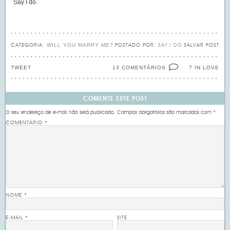
Say I do.
WILL YOU MARRY ME?
CATEGORIA:
POSTADO POR:
SAY I DO
SALVAR POST
TWEET
13 COMENTÁRIOS
IN LOVE
7
COMENTE ESTE POST
O seu endereço de e-mail não será publicado.
Campos obrigatórios são marcados com
*
COMENTÁRIO
*
NOME
*
E-MAIL
*
SITE