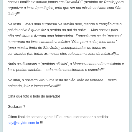
nossas famílias estariam juntas em Gravatá/PE (pertinho de Recife) para
organizar a festa (que lógico, teria que ser um mix de noivado com São
João)!!!
Na festa… mais uma surpresa! Na família dele, manda a tradição que o
pai do noivo é quem faz o pedido ao pai da noiva… Mas nossos pais
não resistiram e fizeram uma brincadeira.. Fantasiaram-se de “matutos”
e entraram na festa cantando a música “Olha para o céu, meu amor”
(uma música linda de São João), acompanhados de todos os
convidados (em todas as mesas eles colocaram a letra da música!!)…
Após os discursos e “pedidos oficiais”, o Marcos acabou não resistindo e
fez o pedido também… tudo muito emocionante e especial!!!
No final, o noivado virou uma festa de São João de verdade… muito
animada, feliz e inesquecível!!!!!!”.
Olha que fofo o bolo do noivado!
Gostaram?
Ótimo final de semana gente!! E quem quiser mandar o pedido:
say@sayido.com.br
!!!