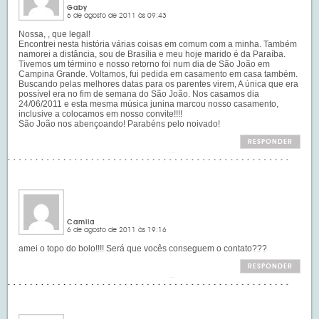
Gaby
6 de agosto de 2011 às 09:43
Nossa, , que legal!
Encontrei nesta história várias coisas em comum com a minha. Também
namorei a distância, sou de Brasília e meu hoje marido é da Paraíba.
Tivemos um término e nosso retorno foi num dia de São João em
Campina Grande. Voltamos, fui pedida em casamento em casa também.
Buscando pelas melhores datas para os parentes virem, A única que era
possível era no fim de semana do São João. Nos casamos dia
24/06/2011 e esta mesma música junina marcou nosso casamento,
inclusive a colocamos em nosso convite!!!!
São João nos abençoando! Parabéns pelo noivado!
RESPONDER
Camila
6 de agosto de 2011 às 19:16
amei o topo do bolo!!!! Será que vocês conseguem o contato???
RESPONDER