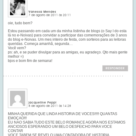
Vanessa Mendes
7 de agosto de 2011 às 20:11
oie, tudo bem?
Estou passando em cada um da minha listinha de blogs (o Say I do esta
lá no e-Noivas) para convidar a participar das comemorações de 3 anos
do blog e-Noivas. Um mes inteiro de festa, com sorteios para as leitoras
queridas. Começa amanhã, segunda…
Você vem?
ps: ah, e se puder divulgar para as amigas, eu agradeço. Qto mais gente
melhor =)
bjos e bom fim de semana!
RESPONDER
jacqueline Peppi
8 de agosto de 2011 às 14:28
MINHA QUERIDA QUE LINDA HISTORIA DE VOCES!!!!! QUANTAS
EMOÇAO!!!
EU NAO SABIA TUDO ESTE BELO ROMANCE AGORA NOS ESTAMOS
ANCIOSOS ESPERANDO UM BELO DESFEICHO PARA VOCE
CONTAR
VOCE TABEM SE REVELO UMA CONTADORA DE HISTORIA