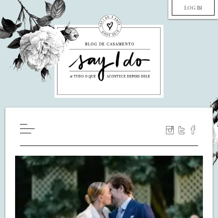
LOG IN
HOME
WILL YOU MARRY ME?
LUA DE MEL
COZINHA
DECORAÇÃO
DE NOIVA PRA NOIVA