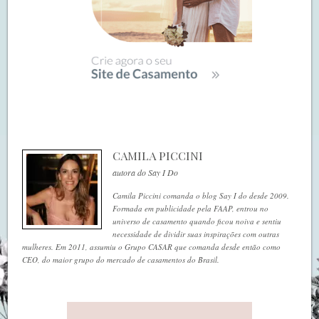
CAMILA PICCINI
autora do Say I Do
Camila Piccini comanda o blog Say I do desde 2009.
Formada em publicidade pela FAAP, entrou no
universo de casamento quando ficou noiva e sentiu
necessidade de dividir suas inspirações com outras
mulheres. Em 2011, assumiu o Grupo CASAR que comanda desde então como
CEO, do maior grupo do mercado de casamentos do Brasil.