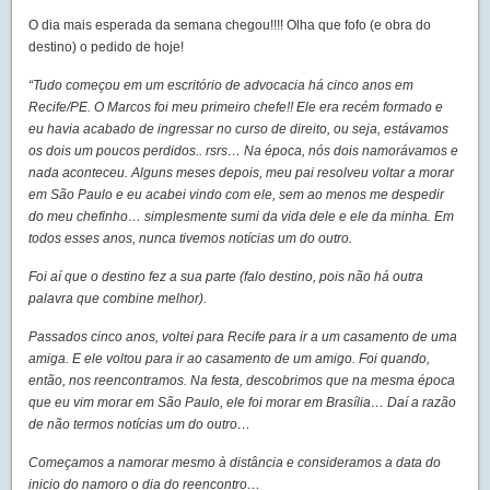
O dia mais esperada da semana chegou!!!! Olha que fofo (e obra do
destino) o pedido de hoje!
“Tudo começou em um escritório de advocacia há cinco anos em
Recife/PE. O Marcos foi meu primeiro chefe!! Ele era recém formado e
eu havia acabado de ingressar no curso de direito, ou seja, estávamos
os dois um poucos perdidos.. rsrs… Na época, nós dois namorávamos e
nada aconteceu. Alguns meses depois, meu pai resolveu voltar a morar
em São Paulo e eu acabei vindo com ele, sem ao menos me despedir
do meu chefinho… simplesmente sumi da vida dele e ele da minha. Em
todos esses anos, nunca tivemos notícias um do outro.
Foi aí que o destino fez a sua parte (falo destino, pois não há outra
palavra que combine melhor).
Passados cinco anos, voltei para Recife para ir a um casamento de uma
amiga. E ele voltou para ir ao casamento de um amigo. Foi quando,
então, nos reencontramos. Na festa, descobrimos que na mesma época
que eu vim morar em São Paulo, ele foi morar em Brasília… Daí a razão
de não termos notícias um do outro…
Começamos a namorar mesmo à distância e consideramos a data do
inicio do namoro o dia do reencontro…