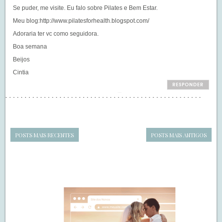
Se puder, me visite. Eu falo sobre Pilates e Bem Estar.
Meu blog:
http://www.pilatesforhealth.blogspot.com/
Adoraria ter vc como seguidora.
Boa semana
Beijos
Cintia
RESPONDER
POSTS MAIS RECENTES
POSTS MAIS ANTIGOS
Navegação
de
SIDEBAR
posts