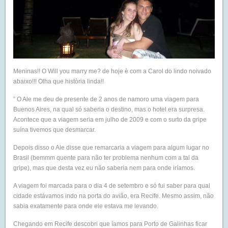
Meninas!! O Will you marry me? de hoje è com a Carol do lindo noivado
abaixo!!! Olha que història linda!!
” O Ale me deu de presente de 2 anos de namoro uma viagem para
Buenos Aires, na qual só saberia o destino, mas o hotel era surpresa.
Acontece que a viagem seria em julho de 2009 e com o surto da gripe
suína tivemos que desmarcar.
Depois disso o Ale disse que remarcaria a viagem para algum lugar no
Brasil (bemmm quente para não ter problema nenhum com a tal da
gripe), mas que desta vez eu não saberia nem para onde iríamos.
A viagem foi marcada para o dia 4 de setembro e só fui saber para qual
cidade estávamos indo na porta do avião, era Recife. Mesmo assim, não
sabia exatamente para onde ele estava me levando.
Chegando em Recife descobri que íamos para Porto de Galinhas ficar