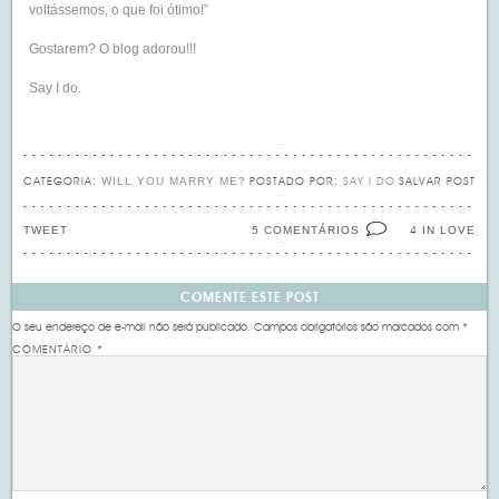
voltássemos, o que foi ótimo!”
Gostarem? O blog adorou!!!
Say I do.
WILL YOU MARRY ME?
CATEGORIA:
POSTADO POR:
SAY I DO
SALVAR POST
TWEET
5 COMENTÁRIOS
IN LOVE
4
COMENTE ESTE POST
O seu endereço de e-mail não será publicado.
Campos obrigatórios são marcados com
*
COMENTÁRIO
*