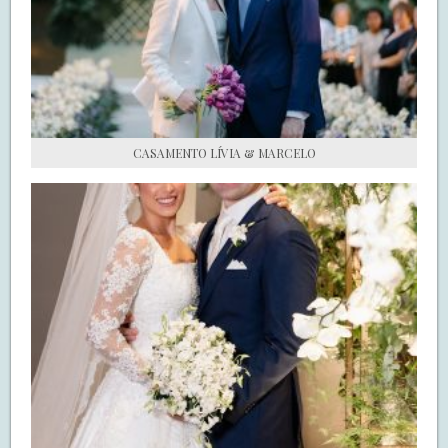
S.O.S CASADAS
FALE COM O SAY I DO
CASAMENTO LÍVIA & MARCELO