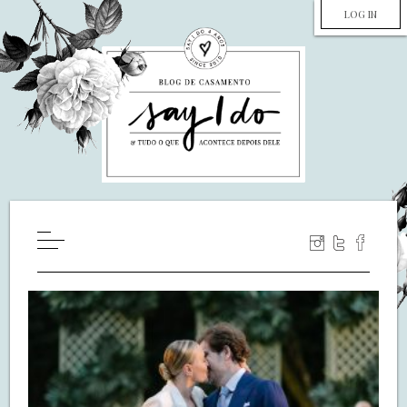
LOG IN
HOME
WILL YOU MARRY ME?
LUA DE MEL
COZINHA
DECORAÇÃO
DE NOIVA PRA NOIVA