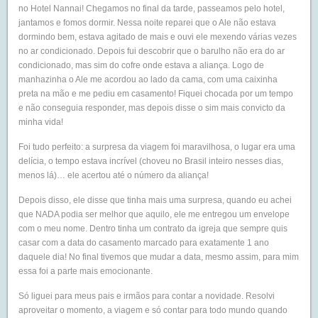
no Hotel Nannai! Chegamos no final da tarde, passeamos pelo hotel,
jantamos e fomos dormir. Nessa noite reparei que o Ale não estava
dormindo bem, estava agitado de mais e ouvi ele mexendo várias vezes
no ar condicionado. Depois fui descobrir que o barulho não era do ar
condicionado, mas sim do cofre onde estava a aliança. Logo de
manhazinha o Ale me acordou ao lado da cama, com uma caixinha
preta na mão e me pediu em casamento! Fiquei chocada por um tempo
e não conseguia responder, mas depois disse o sim mais convicto da
minha vida!
Foi tudo perfeito: a surpresa da viagem foi maravilhosa, o lugar era uma
delícia, o tempo estava incrível (choveu no Brasil inteiro nesses dias,
menos lá)… ele acertou até o número da aliança!
Depois disso, ele disse que tinha mais uma surpresa, quando eu achei
que NADA podia ser melhor que aquilo, ele me entregou um envelope
com o meu nome. Dentro tinha um contrato da igreja que sempre quis
casar com a data do casamento marcado para exatamente 1 ano
daquele dia! No final tivemos que mudar a data, mesmo assim, para mim
essa foi a parte mais emocionante.
Só liguei para meus pais e irmãos para contar a novidade. Resolvi
aproveitar o momento, a viagem e só contar para todo mundo quando