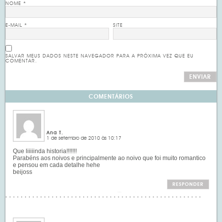
NOME
*
E-MAIL
*
SITE
SALVAR MEUS DADOS NESTE NAVEGADOR PARA A PRÓXIMA VEZ QUE EU
COMENTAR.
COMENTÁRIOS
Ana T.
1 de setembro de 2010 às 10:17
Que liiiiinda historia!!!!!!!
Parabéns aos noivos e principalmente ao noivo que foi muito romantico
e pensou em cada detalhe hehe
beijoss
RESPONDER