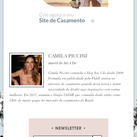
CAMILA PICCINI
autora do Say I Do
Camila Piccini comanda o blog Say I do desde 2009.
Formada em publicidade pela FAAP, entrou no
universo de casamento quando ficou noiva e sentiu
necessidade de dividir suas inspirações com outras
mulheres. Em 2011, assumiu o Grupo CASAR que comanda desde então como
CEO, do maior grupo do mercado de casamentos do Brasil.
NEWSLETTER