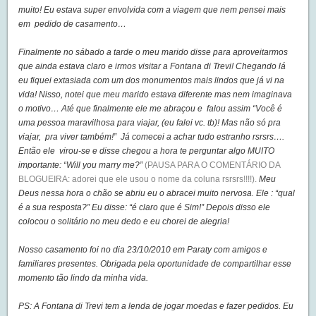
muito! Eu estava super envolvida com a viagem que nem pensei mais
em pedido de casamento…
Finalmente no sábado a tarde o meu marido disse para aproveitarmos
que ainda estava claro e irmos visitar a Fontana di Trevi! Chegando lá
eu fiquei extasiada com um dos monumentos mais lindos que já vi na
vida! Nisso, notei que meu marido estava diferente mas nem imaginava
o motivo… Até que finalmente ele me abraçou e falou assim “Você é
uma pessoa maravilhosa para viajar, (eu falei vc. tb)! Mas não só pra
viajar, pra viver também!” Já comecei a achar tudo estranho rsrsrs….
Então ele virou-se e disse chegou a hora te perguntar algo MUITO
importante: “Will you marry me?”
(PAUSA PARA O COMENTÁRIO DA
BLOGUEIRA: adorei que ele usou o nome da coluna rsrsrs!!!!).
Meu
Deus nessa hora o chão se abriu eu o abracei muito nervosa. Ele : “qual
é a sua resposta?” Eu disse: “é claro que é Sim!” Depois disso ele
colocou o solitário no meu dedo e eu chorei de alegria!
Nosso casamento foi no dia 23/10/2010 em Paraty com amigos e
familiares presentes. Obrigada pela oportunidade de compartilhar esse
momento tão lindo da minha vida.
PS: A Fontana di Trevi tem a lenda de jogar moedas e fazer pedidos. Eu