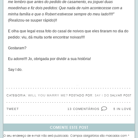
me lembro que antes do pedido de casamento, eu joguei duas
moedinhas e fiz dois pedidos: Que nada de ruim acontecesse com a
minha família e que o Robert estivesse sempre do meu lado!!!!!”
(Realizou-se suuper rápido)!!
E olha que legal essa foto do casal de noivos que eles tiraram no dia do
pedido: viu, dá muita sorte encontrar noivas!!!!
Gostaram?
Eu adorei!!! Jo, obrigada por dividir a sua história!
Say I do.
WILL YOU MARRY ME?
CATEGORIA:
POSTADO POR:
SAY I DO
SALVAR POST
TWEET
13 COMENTÁRIOS
IN LOVE
5
COMENTE ESTE POST
O seu endereço de e-mail não será publicado.
Campos obrigatórios são marcados com
*