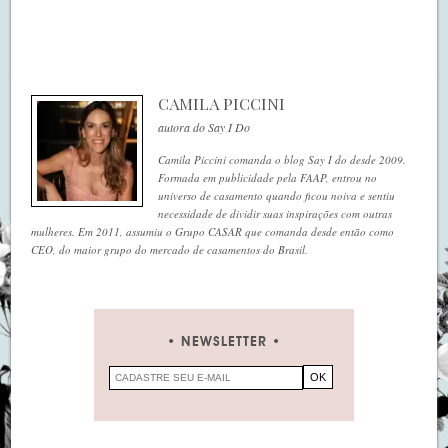
CAMILA PICCINI
autora do Say I Do
Camila Piccini comanda o blog Say I do desde 2009.
Formada em publicidade pela FAAP, entrou no
universo de casamento quando ficou noiva e sentiu
necessidade de dividir suas inspirações com outras
mulheres. Em 2011, assumiu o Grupo CASAR que comanda desde então como
CEO, do maior grupo do mercado de casamentos do Brasil.
NEWSLETTER