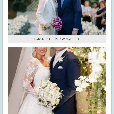
S.O.S CASADAS
FALE COM O SAY I DO
CASAMENTO LÍVIA & MARCELO