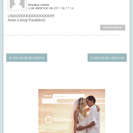
Thuany Limia
4 de dezembro de 2011 às 17:16
LINDOOOOOOOOOOOOO!!!!
Amei o blog! Parabéns!
RESPONDER
POSTS MAIS RECENTES
POSTS MAIS ANTIGOS
Navegação
de
SIDEBAR
posts