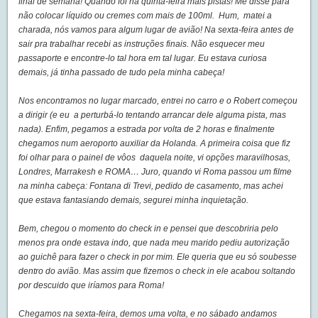
final de semana! Quando foi na quinta-feira mais pistas! Me disse para
não colocar líquido ou cremes com mais de 100ml. Hum, matei a
charada, nós vamos para algum lugar de avião! Na sexta-feira antes de
sair pra trabalhar recebi as instruções finais. Não esquecer meu
passaporte e encontre-lo tal hora em tal lugar. Eu estava curiosa
demais, já tinha passado de tudo pela minha cabeça!
Nos encontramos no lugar marcado, entrei no carro e o Robert começou
a dirigir (e eu a perturbá-lo tentando arrancar dele alguma pista, mas
nada). Enfim, pegamos a estrada por volta de 2 horas e finalmente
chegamos num aeroporto auxiliar da Holanda. A primeira coisa que fiz
foi olhar para o painel de vôos daquela noite, vi opções maravilhosas,
Londres, Marrakesh e ROMA… Juro, quando vi Roma passou um filme
na minha cabeça: Fontana di Trevi, pedido de casamento, mas achei
que estava fantasiando demais, segurei minha inquietação.
Bem, chegou o momento do check in e pensei que descobriria pelo
menos pra onde estava indo, que nada meu marido pediu autorização
ao guichê para fazer o check in por mim. Ele queria que eu só soubesse
dentro do avião. Mas assim que fizemos o check in ele acabou soltando
por descuido que iríamos para Roma!
Chegamos na sexta-feira, demos uma volta, e no sábado andamos