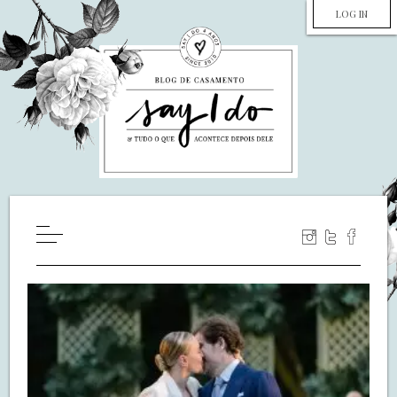
LOG IN
HOME
WILL YOU MARRY ME?
LUA DE MEL
COZINHA
DECORAÇÃO
DE NOIVA PRA NOIVA