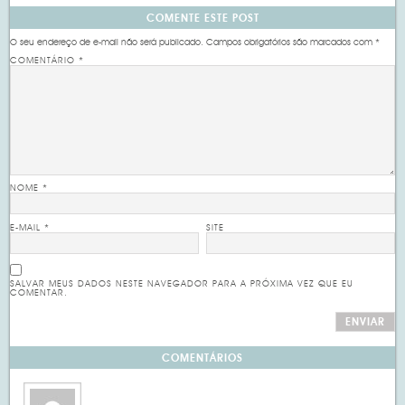
COMENTE ESTE POST
O seu endereço de e-mail não será publicado.
Campos obrigatórios são marcados com
*
COMENTÁRIO
*
NOME
*
E-MAIL
*
SITE
SALVAR MEUS DADOS NESTE NAVEGADOR PARA A PRÓXIMA VEZ QUE EU
COMENTAR.
COMENTÁRIOS