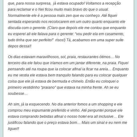
que, para nossa surpresa, já estava ocupado! Voltamos a recepção
para reclamar e o Nei ficou muito mais bravo do que o usual.
Normalmente ele é a pessoa mais zen que eu conheço. Até fiquei
sentada esperando nos recolocarem em um outro quarto enquanto ele
discutia com o gerente. (Claro que depois ele me contou que enquanto
eu esperei ali ele falava para o gerente: “vou pedir ela em casamento,
tudo tinha que ser perfeito!” risos!) Tá, acabamos em uma super suíte
depos dessa!!
Os dias estavam maravilhosos, sol, praia, restaurantes ótimos… No
terceiro dia ele falou que iríamos em um jantar diferente, na praia. Fiquei
pensando até na roupa que ia colocar afinal ia ficar na areia… Enquanto
eu me vestia ele estava bem tranquilo falando para eu colocar qualquer
coisa que ele já estava de bermuda e chinelo. Então eu coloquei o
primeiro vestidinho “praiano” que estava na minha frente. Ah se eu
soubesse…
Ah sim, já ia esquecendo. No dia anterior fomos a um shopping e ele
comprou meu espumante preferido e vinho. Até perguntei porque ele
estava comprando bebidas afinal o nosso hotel era all inclusive… Ele
justificou falando que o preço estava bom… Mais um sinal e eu nem me
liguei!!