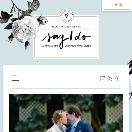
LOG IN
HOME
WILL YOU MARRY ME?
LUA DE MEL
COZINHA
DECORAÇÃO
DE NOIVA PRA NOIVA