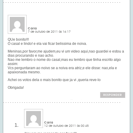
Carla
7 de outubro de 2011 às 16:17
QUe bonito!!!
O casal e lindo! e ela vai ficar belissima de noiva.
Meninas,por favor,me ajudem,eu vi um video aqui,nao guardei e estou a
dias procurando e nao acho.
Nao me lembro o nome do casal,mas eu lembro que tinha escrito algo
assim:
Vcs perguntaram ao noivo se a noiva era atriz,e ele disse: nao,ela e
apaixonada mesmo.
Achei os votos dela o mais bonito que ja vi ,queria reve-lo
Obrigada!
RESPONDER
Carla
12 de outubro de 2011 às 00:45