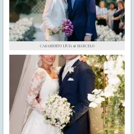
S.O.S CASADAS
FALE COM O SAY I DO
CASAMENTO LÍVIA & MARCELO