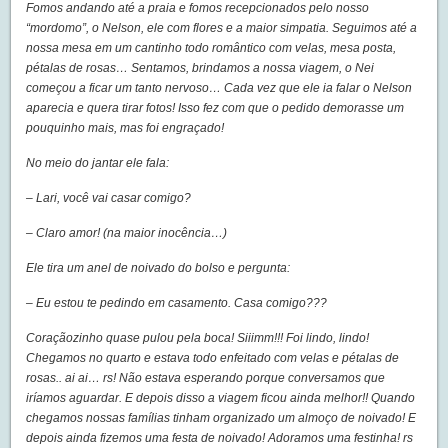
Fomos andando até a praia e fomos recepcionados pelo nosso
“mordomo”, o Nelson, ele com flores e a maior simpatia. Seguimos até a
nossa mesa em um cantinho todo romântico com velas, mesa posta,
pétalas de rosas… Sentamos, brindamos a nossa viagem, o Nei
começou a ficar um tanto nervoso… Cada vez que ele ia falar o Nelson
aparecia e quera tirar fotos! Isso fez com que o pedido demorasse um
pouquinho mais, mas foi engraçado!
No meio do jantar ele fala:
– Lari, você vai casar comigo?
– Claro amor! (na maior inocência…)
Ele tira um anel de noivado do bolso e pergunta:
– Eu estou te pedindo em casamento. Casa comigo???
Coraçãozinho quase pulou pela boca! Siiimm!!! Foi lindo, lindo!
Chegamos no quarto e estava todo enfeitado com velas e pétalas de
rosas.. ai ai… rs! Não estava esperando porque conversamos que
iríamos aguardar. E depois disso a viagem ficou ainda melhor!! Quando
chegamos nossas famílias tinham organizado um almoço de noivado! E
depois ainda fizemos uma festa de noivado! Adoramos uma festinha! rs