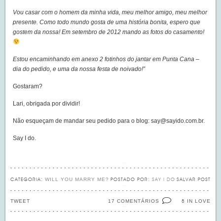
Vou casar com o homem da minha vida, meu melhor amigo, meu melhor
presente. Como todo mundo gosta de uma história bonita, espero que
gostem da nossa! Em setembro de 2012 mando as fotos do casamento!
Estou encaminhando em anexo 2 fotinhos do jantar em Punta Cana –
dia do pedido, e uma da nossa festa de noivado!”
Gostaram?
Lari, obrigada por dividir!
Não esqueçam de mandar seu pedido para o blog:
say@sayido.com.br
.
Say I do.
WILL YOU MARRY ME?
CATEGORIA:
POSTADO POR:
SAY I DO
SALVAR POST
TWEET
17 COMENTÁRIOS
IN LOVE
8