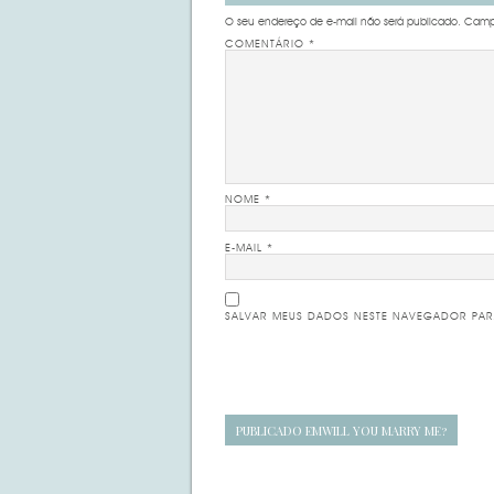
O seu endereço de e-mail não será publicado.
Campo
COMENTÁRIO
*
NOME
*
E-MAIL
*
SALVAR MEUS DADOS NESTE NAVEGADOR PAR
Navegação
PUBLICADO EM
WILL YOU MARRY ME?
de