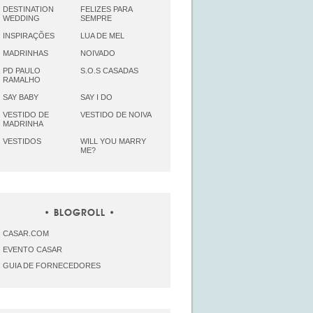
DESTINATION
FELIZES PARA
WEDDING
SEMPRE
INSPIRAÇÕES
LUA DE MEL
MADRINHAS
NOIVADO
PD PAULO
S.O.S CASADAS
RAMALHO
SAY BABY
SAY I DO
VESTIDO DE
VESTIDO DE NOIVA
MADRINHA
VESTIDOS
WILL YOU MARRY
ME?
BLOGROLL
CASAR.COM
EVENTO CASAR
GUIA DE FORNECEDORES