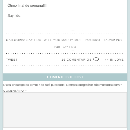
Ótimo final de semana!!!!
Say I do.
SAY I DO
WILL YOU MARRY ME?
CATEGORIA:
,
POSTADO
SALVAR POST
POR:
SAY I DO
TWEET
16 COMENTÁRIOS
IN LOVE
44
COMENTE ESTE POST
O seu endereço de e-mail não será publicado.
Campos obrigatórios são marcados com
*
COMENTÁRIO
*