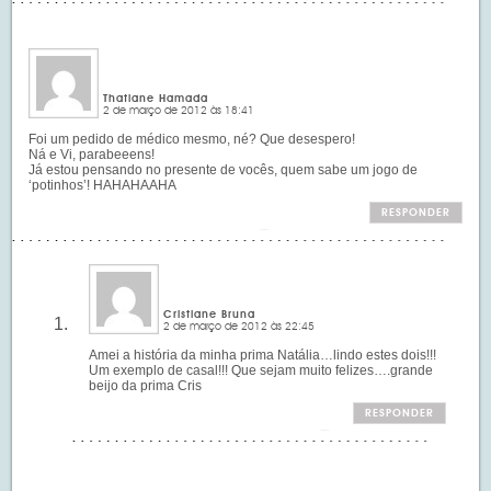
Thatiane Hamada
2 de março de 2012 às 18:41
Foi um pedido de médico mesmo, né? Que desespero!
Ná e Vi, parabeeens!
Já estou pensando no presente de vocês, quem sabe um jogo de
‘potinhos’! HAHAHAAHA
RESPONDER
Cristiane Bruna
2 de março de 2012 às 22:45
Amei a história da minha prima Natália…lindo estes dois!!!
Um exemplo de casal!!! Que sejam muito felizes….grande
beijo da prima Cris
RESPONDER