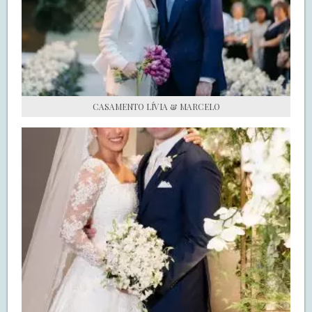
S.O.S CASADAS
FALE COM O SAY I DO
CASAMENTO LÍVIA & MARCELO