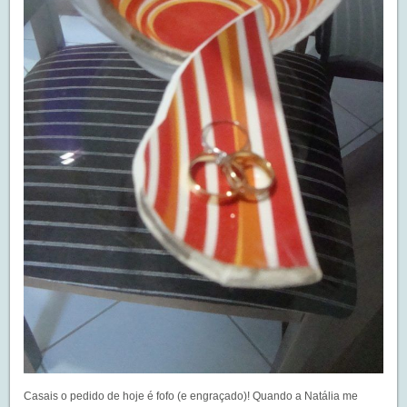
Casais o pedido de hoje é fofo (e engraçado)! Quando a Natália me