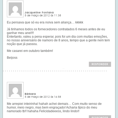
Jacqueline Fontana
5 de março de 2012 às 11:38
Eu pensava que só eu era noiva sem aliança… kkkkk
Já tinhamos todos os fornecedores contratados 6 meses antes de eu
ganhar meu anel!!!
Entertanto, valeu a pena esperar, pois foi um dia com muitas emoções,
no nosso aniversário de namoro de 8 anos, tempo que a gente nem tem
noção que já passou.
Me casarei em outubro também!
Beijoss
RESPONDER
Bárbara
5 de março de 2012 às 16:58
Me arrepiei inteirinha! hahah achei demais… Com muito senso de
humor, meio negro, mas bem engraçado! Acharia típico do meu
namorado tb!! hahaha Felicidadeeess, lindo lindo!!
RESPONDER