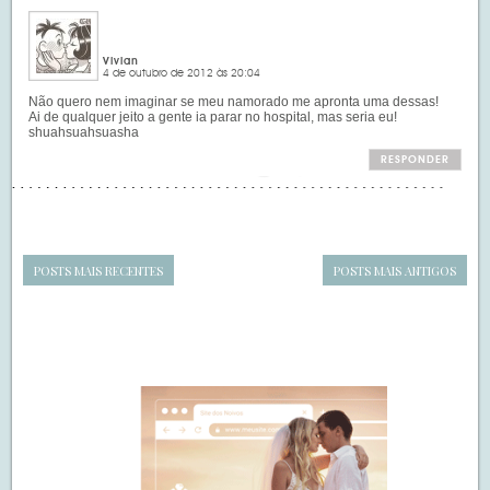
Vivian
4 de outubro de 2012 às 20:04
Não quero nem imaginar se meu namorado me apronta uma dessas!
Ai de qualquer jeito a gente ia parar no hospital, mas seria eu!
shuahsuahsuasha
RESPONDER
POSTS MAIS RECENTES
POSTS MAIS ANTIGOS
Navegação
de
SIDEBAR
posts