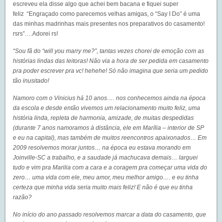
escreveu ela disse algo que achei bem bacana e fiquei super
feliz “Engraçado como parecemos velhas amigas, o “Say I Do” é uma
das minhas madrinhas mais presentes nos preparativos do casamento!
rsrs”….Adorei rs!
“Sou fã do “will you marry me?”, tantas vezes chorei de emoção com as
histórias lindas das leitoras! Não via a hora de ser pedida em casamento
pra poder escrever pra vc! hehehe! Só não imagina que seria um pedido
tão inusitado!
Namoro com o Vinicius há 10 anos…. nos conhecemos ainda na época
da escola e desde então vivemos um relacionamento muito feliz, uma
história linda, repleta de harmonia, amizade, de muitas despedidas
(durante 7 anos namoramos à distância, ele em Marília – interior de SP
e eu na capital), mas também de muitos reencontros apaixonados… Em
2009 resolvemos morar juntos… na época eu estava morando em
Joinville-SC a trabalho, e a saudade já machucava demais… larguei
tudo e vim pra Marilia com a cara e a coragem pra começar uma vida do
zero… uma vida com ele, meu amor, meu melhor amigo…. e eu tinha
certeza que minha vida seria muito mais feliz! E não é que eu tinha
razão?
No início do ano passado resolvemos marcar a data do casamento, que