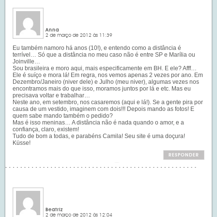
Anna
2 de março de 2012 às 11:39
Eu também namoro há anos (10!), e entendo como a distância é
terrível… Só que a distância no meu caso não é entre SP e Marília ou
Joinville…
Sou brasileira e moro aqui, mais especificamente em BH. E ele? Afff…
Ele é suíço e mora lá! Em regra, nos vemos apenas 2 vezes por ano. Em
Dezembro/Janeiro (niver dele) e Julho (meu niver), algumas vezes nos
encontramos mais do que isso, moramos juntos por lá e etc. Mas eu
precisava voltar e trabalhar…
Neste ano, em setembro, nos casaremos (aqui e lá!). Se a gente pira por
causa de um vestido, imaginem com dois!!! Depois mando as fotos! E
quem sabe mando também o pedido?
Mas é isso meninas… A distância não é nada quando o amor, e a
confiança, claro, existem!
Tudo de bom a todas, e parabéns Camila! Seu site é uma doçura!
Küsse!
RESPONDER
Beatriz
2 de março de 2012 às 12:04