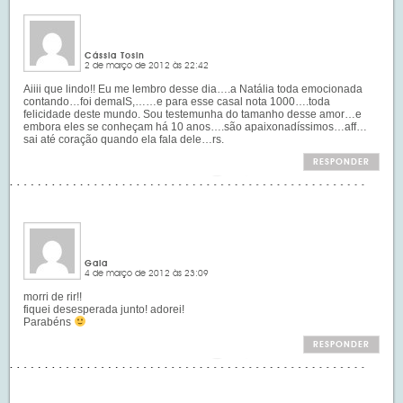
Cássia Tosin
2 de março de 2012 às 22:42
Aiiii que lindo!! Eu me lembro desse dia….a Natália toda emocionada
contando…foi demaIS,……e para esse casal nota 1000….toda
felicidade deste mundo. Sou testemunha do tamanho desse amor…e
embora eles se conheçam há 10 anos….são apaixonadíssimos…aff…
sai até coração quando ela fala dele…rs.
RESPONDER
Gaia
4 de março de 2012 às 23:09
morri de rir!!
fiquei desesperada junto! adorei!
Parabéns
RESPONDER