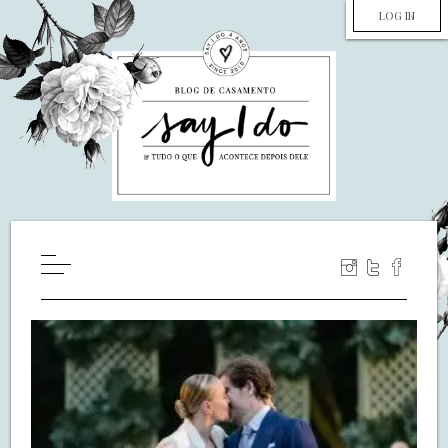
LOG IN
HOME
WILL YOU MARRY ME?
LUA DE MEL
COZINHA
DECORAÇÃO
DE NOIVA PRA NOIVA