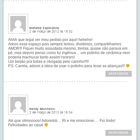
Natalia Espindola
2 de março de 2012 às 18:32
Ahhh que legal ver meu pedido por aqui! hehehe!
Adoro esse espaço pois sempre lemos, dividimos, compartilhamos
AMOR!!! Fiquei muito assustada mesmo, tremia, quase não parava em
pé, mas depois penso como fui ingênua… um potinho de cerâmica nem
poderia machucar tanto assim! rsrsrsrs!
Um beijão pra todas e obrigada pelo carinho!!!!!
P.S. Camila, adorei a ideia de usar o potinho para levar as alianças!!!
RESPONDER
Heidy Monteiro
2 de março de 2012 às 18:34
Aiii que otimooooo! Adoreiiiiii… Ri e me emocionei…. Foi lindo!
Felicidades ao casal
RESPONDER