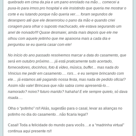
quebrado em cima da pia e um pano enrolado na mão… comecei a
puxa-lo para irmos pro hospital e ele insistindo que queria me mostrar o
corte e eu lutando porque não queria ver…. foram segundos de
desespero até que ele desenrolou o pano da mão e quando criei
coragem para olhar o suposto machucado, ele estava segurando um
anel de noivado!!!! Quase desmaiei, ainda mais depois que ele me
olhou com aquele jeitinho que me apaixona mais a cada dia e
perguntou se eu queria casar com ele!
No início do ano passado resolvemos marcar a data do casamento, que
será em outubro próximo…. já está praticamente tudo acertado,
fornecedores, docinhos, foto & vídeo, música, buffet… mas nada do
Vinicius me pedir em casamento…. rsrs… e eu sempre brincando com
ele… já estamos até pagando nossa festa, mas nada de pedido oficial?
Assim não vale! Brincava que não sabia como apresentá-lo…
namorado? noivo? futuro marido? hahaha! E ele sempre quieto, só dava
risada….
Olha o “potinho” rs!! Aliás, sugestão para o casal, levar as alianças no
potinho no dia do casamento…não ficaria legal?
Casal! Toda a felicidade do mundo para vocês….e a “madrinha virtual”
continua aqui presente rs!!