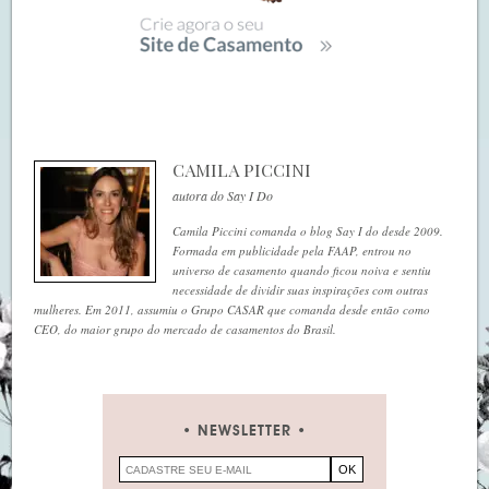
CAMILA PICCINI
autora do Say I Do
Camila Piccini comanda o blog Say I do desde 2009.
Formada em publicidade pela FAAP, entrou no
universo de casamento quando ficou noiva e sentiu
necessidade de dividir suas inspirações com outras
mulheres. Em 2011, assumiu o Grupo CASAR que comanda desde então como
CEO, do maior grupo do mercado de casamentos do Brasil.
NEWSLETTER