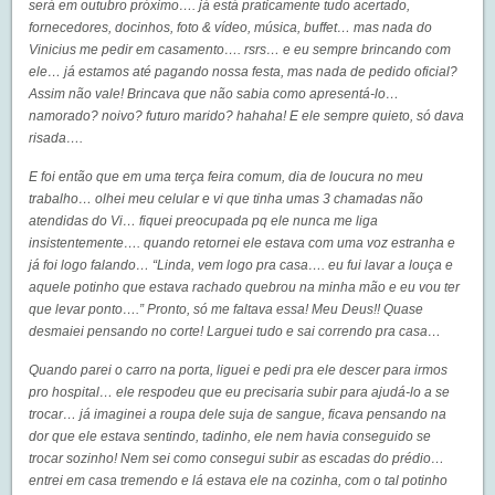
será em outubro próximo…. já está praticamente tudo acertado,
fornecedores, docinhos, foto & vídeo, música, buffet… mas nada do
Vinicius me pedir em casamento…. rsrs… e eu sempre brincando com
ele… já estamos até pagando nossa festa, mas nada de pedido oficial?
Assim não vale! Brincava que não sabia como apresentá-lo…
namorado? noivo? futuro marido? hahaha! E ele sempre quieto, só dava
risada….
E foi então que em uma terça feira comum, dia de loucura no meu
trabalho… olhei meu celular e vi que tinha umas 3 chamadas não
atendidas do Vi… fiquei preocupada pq ele nunca me liga
insistentemente…. quando retornei ele estava com uma voz estranha e
já foi logo falando… “Linda, vem logo pra casa…. eu fui lavar a louça e
aquele potinho que estava rachado quebrou na minha mão e eu vou ter
que levar ponto….” Pronto, só me faltava essa! Meu Deus!! Quase
desmaiei pensando no corte! Larguei tudo e sai correndo pra casa…
Quando parei o carro na porta, liguei e pedi pra ele descer para irmos
pro hospital… ele respodeu que eu precisaria subir para ajudá-lo a se
trocar… já imaginei a roupa dele suja de sangue, ficava pensando na
dor que ele estava sentindo, tadinho, ele nem havia conseguido se
trocar sozinho! Nem sei como consegui subir as escadas do prédio…
entrei em casa tremendo e lá estava ele na cozinha, com o tal potinho