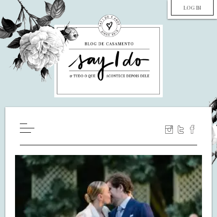
LOG IN
HOME
WILL YOU MARRY ME?
LUA DE MEL
COZINHA
DECORAÇÃO
DE NOIVA PRA NOIVA