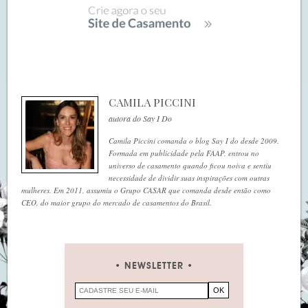
CAMILA PICCINI
autora do Say I Do
Camila Piccini comanda o blog Say I do desde 2009.
Formada em publicidade pela FAAP, entrou no
universo de casamento quando ficou noiva e sentiu
necessidade de dividir suas inspirações com outras
mulheres. Em 2011, assumiu o Grupo CASAR que comanda desde então como
CEO, do maior grupo do mercado de casamentos do Brasil.
NEWSLETTER