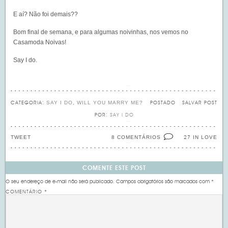
E aí? Não foi demais??
Bom final de semana, e para algumas noivinhas, nos vemos no
Casamoda Noivas!
Say I do.
SAY I DO
WILL YOU MARRY ME?
CATEGORIA:
,
POSTADO
SALVAR POST
POR:
SAY I DO
TWEET
8 COMENTÁRIOS
IN LOVE
27
COMENTE ESTE POST
O seu endereço de e-mail não será publicado.
Campos obrigatórios são marcados com
*
COMENTÁRIO
*