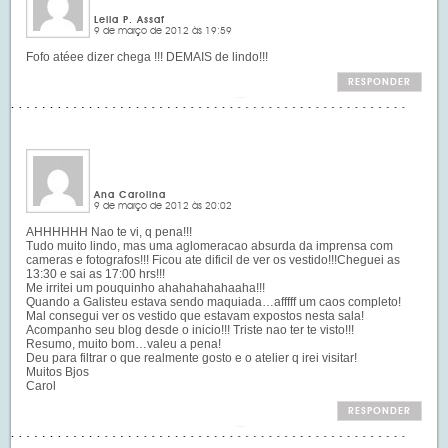
Leila P. Assaf
9 de março de 2012 às 19:59
Fofo atéee dizer chega !!! DEMAIS de lindo!!!
RESPONDER
Ana Carolina
9 de março de 2012 às 20:02
AHHHHHH Nao te vi, q pena!!!
Tudo muito lindo, mas uma aglomeracao absurda da imprensa com
cameras e fotografos!!! Ficou ate dificil de ver os vestido!!!Cheguei as
13:30 e sai as 17:00 hrs!!!
Me irritei um pouquinho ahahahahahaaha!!!
Quando a Galisteu estava sendo maquiada…afffff um caos completo!
Mal consegui ver os vestido que estavam expostos nesta sala!
Acompanho seu blog desde o inicio!!! Triste nao ter te visto!!!
Resumo, muito bom…valeu a pena!
Deu para filtrar o que realmente gosto e o atelier q irei visitar!
Muitos Bjos
Carol
RESPONDER