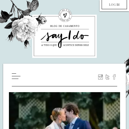
LOG IN
HOME
WILL YOU MARRY ME?
LUA DE MEL
COZINHA
DECORAÇÃO
DE NOIVA PRA NOIVA