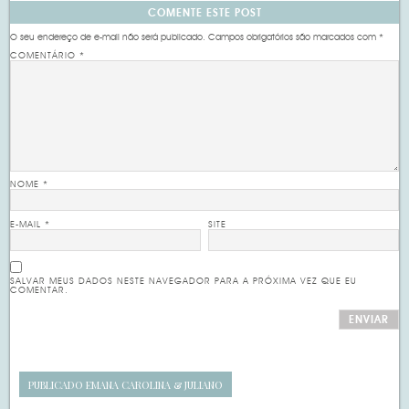
COMENTE ESTE POST
O seu endereço de e-mail não será publicado.
Campos obrigatórios são marcados com
*
COMENTÁRIO
*
NOME
*
E-MAIL
*
SITE
SALVAR MEUS DADOS NESTE NAVEGADOR PARA A PRÓXIMA VEZ QUE EU
COMENTAR.
PUBLICADO EM
ANA CAROLINA & JULIANO