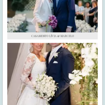
S.O.S CASADAS
FALE COM O SAY I DO
CASAMENTO LÍVIA & MARCELO