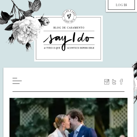
LOG IN
HOME
WILL YOU MARRY ME?
LUA DE MEL
COZINHA
DECORAÇÃO
DE NOIVA PRA NOIVA