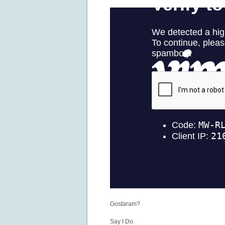
Gostaram?
Say I Do.