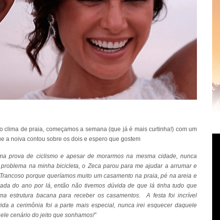
o clima de praia, começamos a semana (que já é mais curtinha!) com um
e a noiva contou sobre os dois e espero que gostem
ma prova de ciclismo e apesar de morarmos na mesma cidade, nunca
 problema na minha bicicleta, o Zeca parou para me ajudar a arrumar e
rancoso porque queríamos muito um casamento na praia, pé na areia e
da do ano por lá, então não tivemos dúvida de que lá tinha tudo que
a estrutura bacana para receber os casamentos. A festa foi incrível
da a cerimônia foi a parte mais especial, nunca irei esquecer daquele
ele cenário do jeito que sonhamos!”