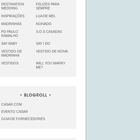
DESTINATION
FELIZES PARA
WEDDING
SEMPRE
INSPIRAÇÕES
LUA DE MEL
MADRINHAS
NOIVADO
PD PAULO
S.O.S CASADAS
RAMALHO
SAY BABY
SAY I DO
VESTIDO DE
VESTIDO DE NOIVA
MADRINHA
VESTIDOS
WILL YOU MARRY
ME?
BLOGROLL
CASAR.COM
EVENTO CASAR
GUIA DE FORNECEDORES