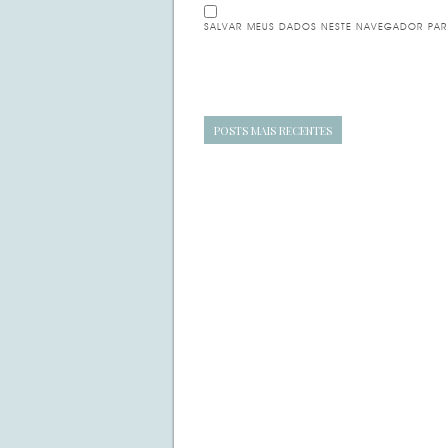
SALVAR MEUS DADOS NESTE NAVEGADOR PAR
Navegação
POSTS MAIS RECENTES
de
posts