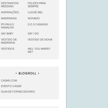
DESTINATION
FELIZES PARA
WEDDING
SEMPRE
INSPIRAÇÕES
LUA DE MEL
MADRINHAS
NOIVADO
PD PAULO
S.O.S CASADAS
RAMALHO
SAY BABY
SAY I DO
VESTIDO DE
VESTIDO DE NOIVA
MADRINHA
VESTIDOS
WILL YOU MARRY
ME?
BLOGROLL
CASAR.COM
EVENTO CASAR
GUIA DE FORNECEDORES