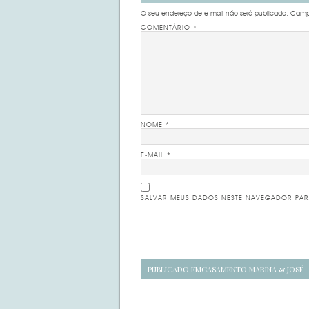
O seu endereço de e-mail não será publicado.
Campo
COMENTÁRIO
*
NOME
*
E-MAIL
*
SALVAR MEUS DADOS NESTE NAVEGADOR PAR
Navegação
PUBLICADO EM
CASAMENTO MARINA & JOSÉ
de