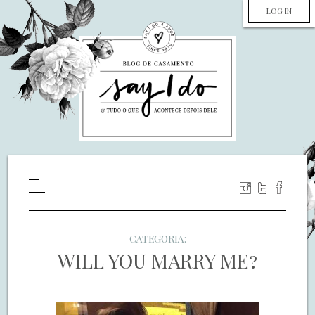
LOG IN
HOME
CATEGORIA:
WILL YOU MARRY ME?
WILL YOU MARRY ME?
LUA DE MEL
COZINHA
DECORAÇÃO
DE NOIVA PRA NOIVA