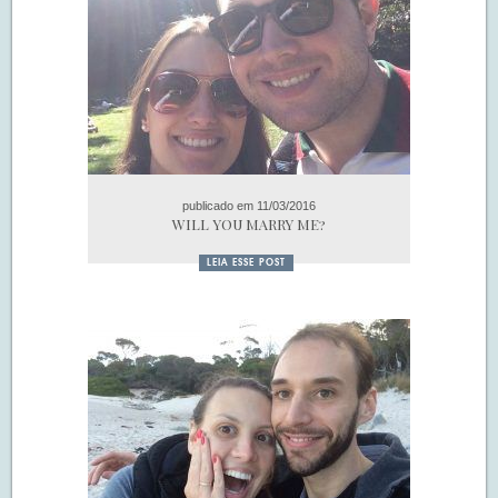
publicado em 11/03/2016
WILL YOU MARRY ME?
LEIA ESSE POST