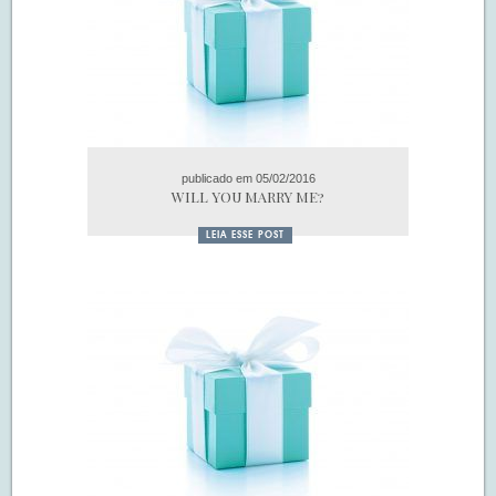
publicado em 05/02/2016
WILL YOU MARRY ME?
LEIA ESSE POST