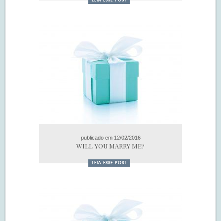
LEIA ESSE POST
publicado em 12/02/2016
WILL YOU MARRY ME?
LEIA ESSE POST