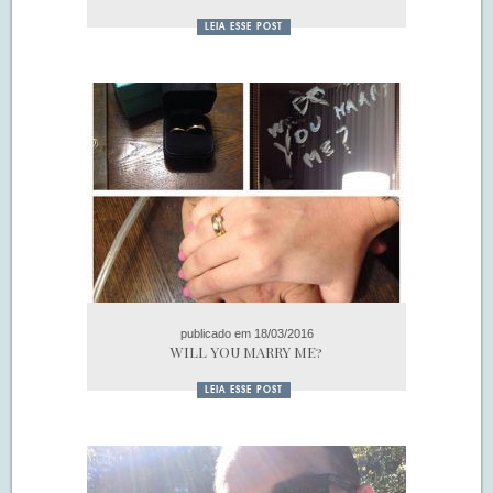
LEIA ESSE POST
publicado em 18/03/2016
WILL YOU MARRY ME?
LEIA ESSE POST