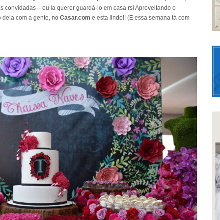
das convidadas – eu ia querer guardá-lo em casa rs! Aproveitando o
o dela com a gente, no
Casar.com
e esta lindo!! (E essa semana tá com