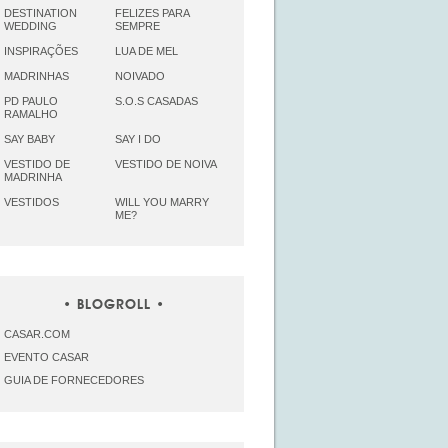
DESTINATION
FELIZES PARA
WEDDING
SEMPRE
INSPIRAÇÕES
LUA DE MEL
MADRINHAS
NOIVADO
PD PAULO
S.O.S CASADAS
RAMALHO
SAY BABY
SAY I DO
VESTIDO DE
VESTIDO DE NOIVA
MADRINHA
VESTIDOS
WILL YOU MARRY
ME?
BLOGROLL
CASAR.COM
EVENTO CASAR
GUIA DE FORNECEDORES