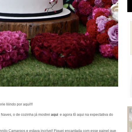
e liiindo por aqui!!!
Naves, o de cozinha já mostrei
aqui
e agora tô aqui na expectativa do
 Dannilo Camargos e estava incrível! Fiquei encantada com esse painel que