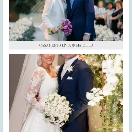
S.O.S CASADAS
FALE COM O SAY I DO
CASAMENTO LÍVIA & MARCELO