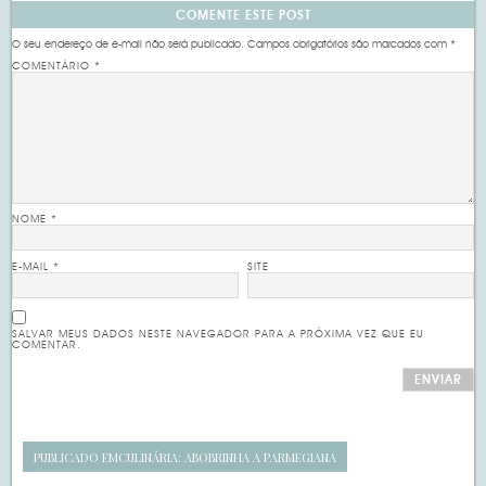
COMENTE ESTE POST
O seu endereço de e-mail não será publicado.
Campos obrigatórios são marcados com
*
COMENTÁRIO
*
NOME
*
E-MAIL
*
SITE
SALVAR MEUS DADOS NESTE NAVEGADOR PARA A PRÓXIMA VEZ QUE EU
COMENTAR.
PUBLICADO EM
CULINÁRIA: ABOBRINHA A PARMEGIANA