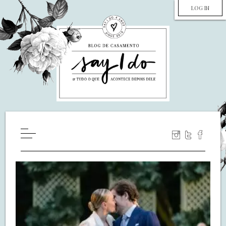
LOG IN
HOME
WILL YOU MARRY ME?
LUA DE MEL
COZINHA
DECORAÇÃO
DE NOIVA PRA NOIVA