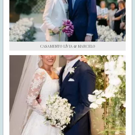
S.O.S CASADAS
FALE COM O SAY I DO
CASAMENTO LÍVIA & MARCELO