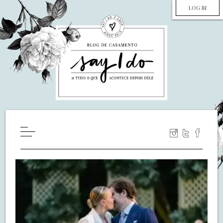
LOG IN
HOME
WILL YOU MARRY ME?
LUA DE MEL
COZINHA
DECORAÇÃO
DE NOIVA PRA NOIVA