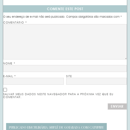
COMENTE ESTE POST
O seu endereço de e-mail não será publicado.
Campos obrigatórios são marcados com
*
COMENTÁRIO
*
NOME
*
E-MAIL
*
SITE
SALVAR MEUS DADOS NESTE NAVEGADOR PARA A PRÓXIMA VEZ QUE EU
COMENTAR.
PUBLICADO EM
CULINÁRIA: SUFLÊ DE GOIABADA COM CATUPIRY