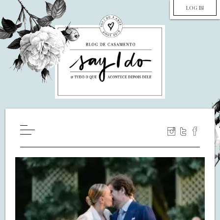
LOG IN
HOME
WILL YOU MARRY ME?
LUA DE MEL
COZINHA
DECORAÇÃO
DE NOIVA PRA NOIVA