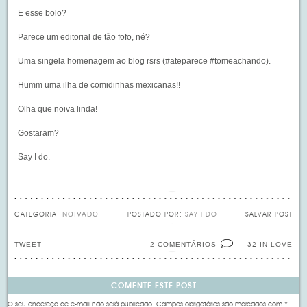
E esse bolo?
Parece um editorial de tão fofo, né?
Uma singela homenagem ao blog rsrs (#ateparece #tomeachando).
Humm uma ilha de comidinhas mexicanas!!
Olha que noiva linda!
Gostaram?
Say I do.
NOIVADO
CATEGORIA:
POSTADO POR:
SAY I DO
SALVAR POST
TWEET
2 COMENTÁRIOS
IN LOVE
32
COMENTE ESTE POST
O seu endereço de e-mail não será publicado.
Campos obrigatórios são marcados com
*