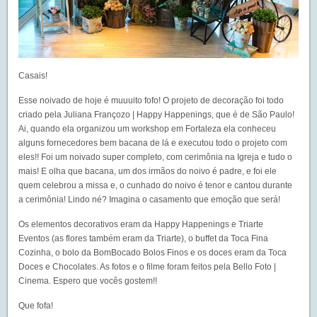
Casais!
Esse noivado de hoje é muuuito fofo! O projeto de decoração foi todo
criado pela Juliana Françozo |
Happy Happenings
, que é de São Paulo!
Ai, quando ela organizou um workshop em Fortaleza ela conheceu
alguns fornecedores bem bacana de lá e executou todo o projeto com
eles!! Foi um noivado super completo, com cerimônia na Igreja e tudo o
mais! E olha que bacana, um dos irmãos do noivo é padre, e foi ele
quem celebrou a missa e, o cunhado do noivo é tenor e cantou durante
a cerimônia! Lindo né? Imagina o casamento que emoção que será!
Os elementos decorativos eram da
Happy Happenings
e
Triarte
Eventos
(as flores também eram da Triarte), o buffet da
Toca Fina
Cozinha
, o bolo da
BomBocado Bolos Finos
e os doces eram da
Toca
Doces e Chocolates
. As fotos e o filme foram feitos pela
Bello Foto |
Cinema
. Espero que vocês gostem!!
Que fofa!