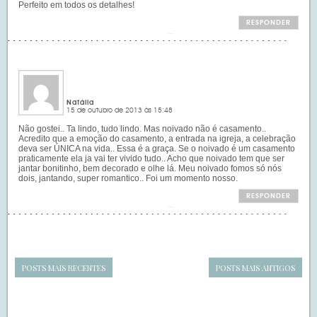
Perfeito em todos os detalhes!
RESPONDER
Natália
15 de outubro de 2013 às 15:48
Não gostei.. Ta lindo, tudo lindo. Mas noivado não é casamento..
Acredito que a emoção do casamento, a entrada na igreja, a celebração
deva ser ÚNICA na vida.. Essa é a graça. Se o noivado é um casamento
praticamente ela ja vai ter vivido tudo.. Acho que noivado tem que ser
jantar bonitinho, bem decorado e olhe lá. Meu noivado fomos só nós
dois, jantando, super romantico.. Foi um momento nosso.
RESPONDER
POSTS MAIS RECENTES
POSTS MAIS ANTIGOS
Navegação