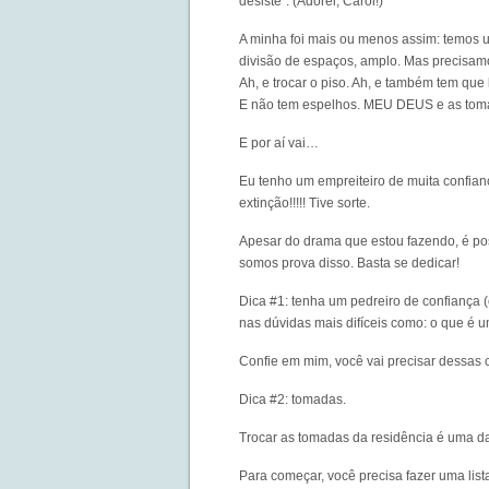
desiste”. (Adorei, Carol!)
A minha foi mais ou menos assim: temos u
divisão de espaços, amplo. Mas precisam
Ah, e trocar o piso. Ah, e também tem que 
E não tem espelhos. MEU DEUS e as to
E por aí vai…
Eu tenho um empreiteiro de muita confian
extinção!!!!! Tive sorte.
Apesar do drama que estou fazendo, é pos
somos prova disso. Basta se dedicar!
Dica #1: tenha um pedreiro de confiança 
nas dúvidas mais difíceis como: o que é 
Confie em mim, você vai precisar dessas 
Dica #2: tomadas.
Trocar as tomadas da residência é uma da
Para começar, você precisa fazer uma lis