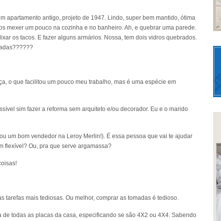
m apartamento antigo, projeto de 1947. Lindo, super bem mantido, ótima
os mexer um pouco na cozinha e no banheiro. Ah, e quebrar uma parede.
lixar os tacos. E fazer alguns armários. Nossa, tem dois vidros quebrados.
madas??????
ça, o que facilitou um pouco meu trabalho, mas é uma espécie em
sível sim fazer a reforma sem arquiteto e/ou decorador. Eu e o marido
(ou um bom vendedor na Leroy Merlin!). É essa pessoa que vai te ajudar
um flexível? Ou, pra que serve argamassa?
coisas!
s tarefas mais tediosas. Ou melhor, comprar as tomadas é tedioso.
ta de todas as placas da casa, especificando se são 4X2 ou 4X4. Sabendo