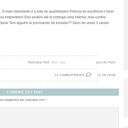
 O mais importante é a lista de quantidades! Precisa ter paciência e fazer
ou empreiteiro! Eles podem até te entregar uma listinha, mas confira
rópria! Tem alguém aí precisando de tomada?? Devo ter umas 3 caixas
POSTADO POR:
SAY I DO
SALVAR POST
12 COMENTÁRIOS
IN LOVE
10
COMENTE ESTE POST
s obrigatórios são marcados com
*