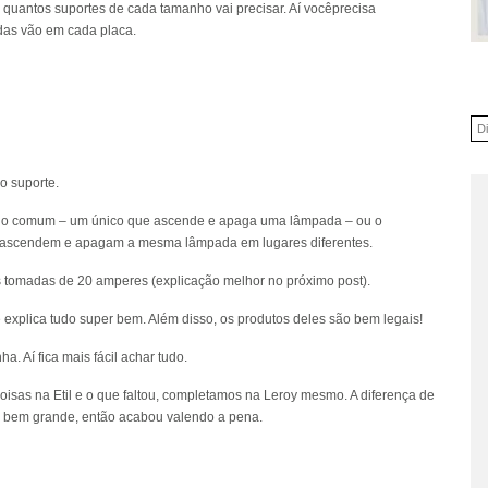
quantos suportes de cada tamanho vai precisar. Aí vocêprecisa
adas vão em cada placa.
o suporte.
res: o comum – um único que ascende e apaga uma lâmpada – ou o
es ascendem e apagam a mesma lâmpada em lugares diferentes.
tomadas de 20 amperes (explicação melhor no próximo post).
 explica tudo super bem. Além disso, os produtos deles são bem legais!
ha. Aí fica mais fácil achar tudo.
coisas na
Etil
e o que faltou, completamos na Leroy mesmo. A diferença de
oi bem grande, então acabou valendo a pena.