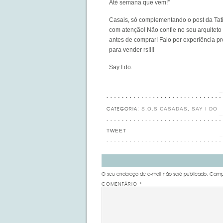
Até semana que vem!”
Casais, só complementando o post da Tati.
com atenção! Não confie no seu arquiteto 
antes de comprar! Falo por experiência p
para vender rs!!!!
Say I do.
S.O.S CASADAS
SAY I DO
CATEGORIA:
,
TWEET
O seu endereço de e-mail não será publicado.
Campo
COMENTÁRIO
*