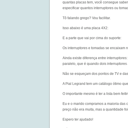
quantas placas tem, você consegue saber 
especificar quantos interruptores ou tom
Tô falando grego? Vou facilitar.
Isso abaixo é uma placa 4X2:
E a parte que vai por cima do suporte:
Os interruptores e tomadas se encaixam n
Ainda existe diferença entre interrupto
paralelo, que é quando dois interruptor
Não se esqueçam dos pontos de TV e das 
A Pial Legrand tem um
catálogo
ótimo que
O importante mesmo é ter a lista bem feitin
Eu e o marido compramos a maioria das 
preço não era muita, mas a quantidade f
Espero ter ajudado!