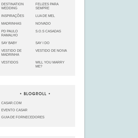
DESTINATION
FELIZES PARA
WEDDING
SEMPRE
INSPIRAÇÕES
LUA DE MEL
MADRINHAS
NOIVADO
PD PAULO
S.O.S CASADAS
RAMALHO
SAY BABY
SAY I DO
VESTIDO DE
VESTIDO DE NOIVA
MADRINHA
VESTIDOS
WILL YOU MARRY
ME?
BLOGROLL
CASAR.COM
EVENTO CASAR
GUIA DE FORNECEDORES